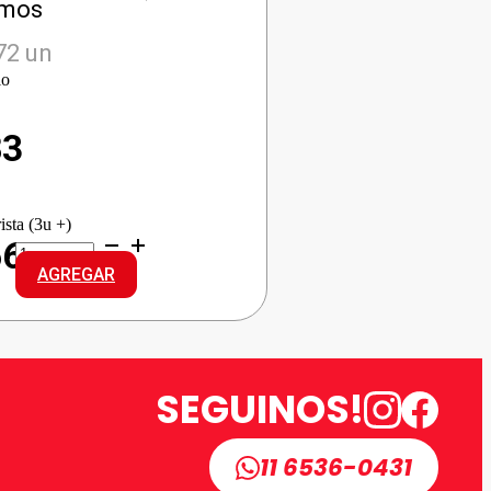
amos
72 un
io
83
ista (3u +)
LUX
66
J/TOCADOR
AGREGAR
ORQ.NEGRA
cantidad
SEGUINOS!
11 6536-0431