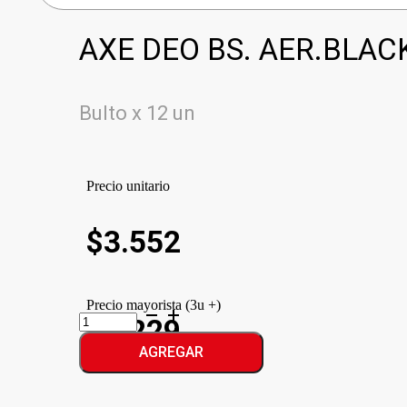
AXE DEO BS. AER.BLAC
Bulto x 12 un
Precio unitario
$
3.552
Precio mayorista (3u +)
AXE
$3.229
DEO
BS.
AGREGAR
AER.BLACK
cantidad