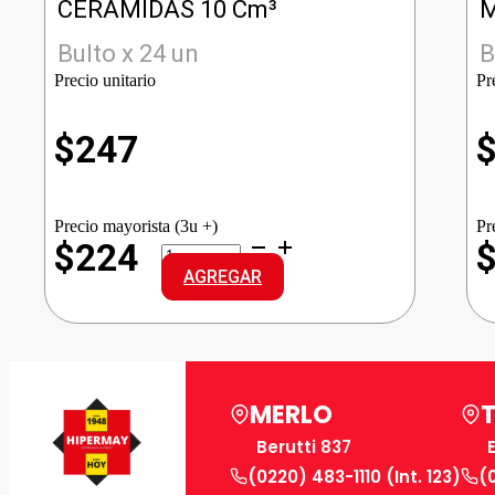
CERAMIDAS 10 Cm³
M
Bulto x 24 un
B
Precio unitario
Pr
$
247
Precio mayorista (3u +)
Pr
SEDAL
$224
SHAM.SACHET
AGREGAR
CERAMIDAS
cantidad
MERLO
Berutti 837
(0220) 483-1110 (Int. 123)
(