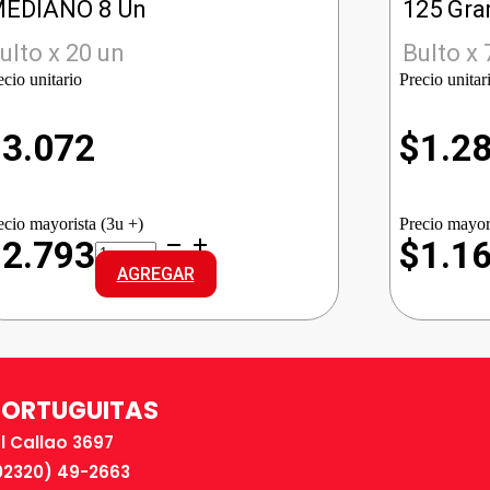
EDIANO 8 Un
125 Gr
ulto x 20 un
Bulto x 
ecio unitario
Precio unitar
$
3.072
$
1.2
ecio mayorista (3u +)
Precio mayor
BABYSEC
$2.793
$1.1
ULTRA
AGREGAR
REG.
MEDIANO
cantidad
TORTUGUITAS
El Callao 3697
02320) 49-2663