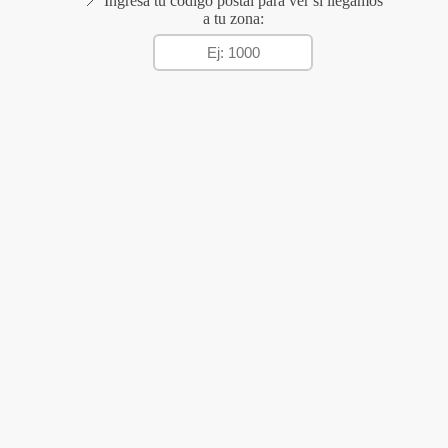
📍 Ingresá tu código postal para ver si llegamos
a tu zona: