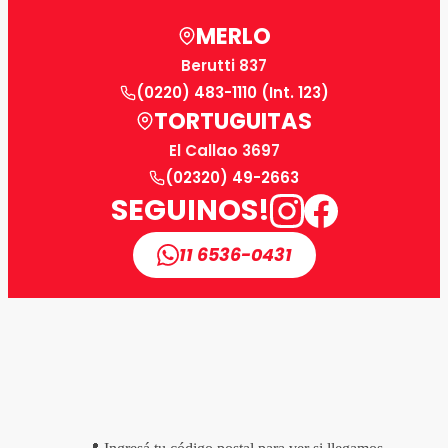
MERLO
Berutti 837
(0220) 483-1110 (Int. 123)
TORTUGUITAS
El Callao 3697
(02320) 49-2663
SEGUINOS!
11 6536-0431