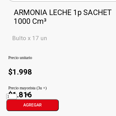
ARMONIA LECHE 1p SACHET
1000 Cm³
Bulto x 17 un
Precio unitario
$
1.998
Precio mayorista (3u +)
$1.816
ARMONIA
LECHE
1p
AGREGAR
SACHET
cantidad