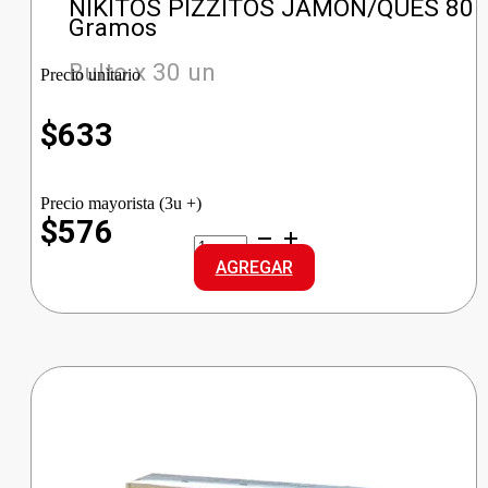
NIKITOS PIZZITOS JAMON/QUES 80
Gramos
Bulto x 30 un
Precio unitario
$
633
Precio mayorista (3u +)
$576
NIKITOS
PIZZITOS
AGREGAR
JAMON/QUES
cantidad