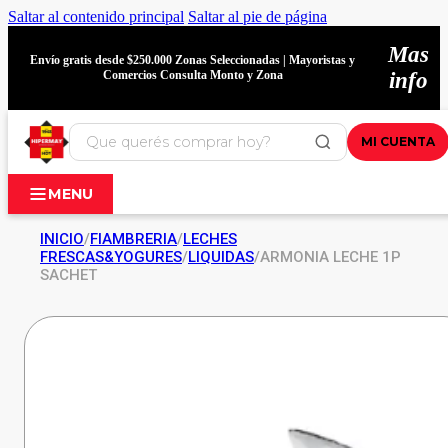
Saltar al contenido principal
Saltar al pie de página
Mas
Envío gratis desde $250.000 Zonas Seleccionadas | Mayoristas y
Comercios Consulta Monto y Zona
info
MI CUENTA
MENU
INICIO
/
FIAMBRERIA
/
LECHES
FRESCAS&YOGURES
/
LIQUIDAS
/
ARMONIA LECHE 1P
SACHET