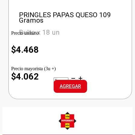
PRINGLES PAPAS QUESO 109
Gramos
Bulto x 18 un
Precio unitario
$
4.468
Precio mayorista (3u +)
$4.062
PRINGLES
PAPAS
AGREGAR
QUESO
cantidad