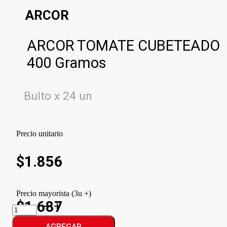
ARCOR
ARCOR TOMATE CUBETEADO
400 Gramos
Bulto x 24 un
Precio unitario
$
1.856
Precio mayorista (3u +)
$1.687
ARCOR
TOMATE
CUBETEADO
AGREGAR