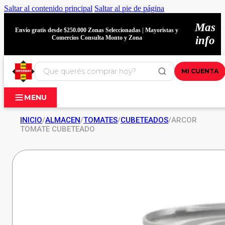
Saltar al contenido principal
Saltar al pie de página
Mas
Envío gratis desde $250.000 Zonas Seleccionadas | Mayoristas y
Comercios Consulta Monto y Zona
info
MI CUENTA
MENU
INICIO
/
ALMACEN
/
TOMATES
/
CUBETEADOS
/
ARCOR
TOMATE CUBETEADO