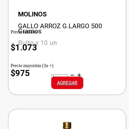
MOLINOS
GALLO ARROZ G.LARGO 500
Gramos
Precio unitario
Bulto x 10 un
$
1.073
Precio mayorista (3u +)
$975
GALLO
ARROZ
AGREGAR
G.LARGO
cantidad