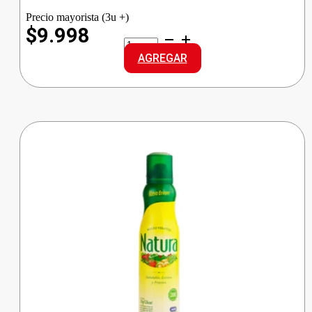
Precio mayorista (3u +)
$9.998
COCINERO
AC.OLIVA
AGREGAR
EXTRA
VIRGEN
cantidad