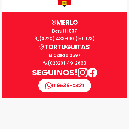
MERLO
Berutti 837
(0220) 483-1110 (Int. 123)
TORTUGUITAS
El Callao 3697
(02320) 49-2663
SEGUINOS!
11 6536-0431