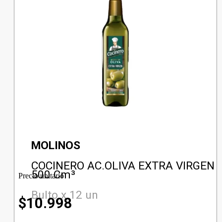
MOLINOS
COCINERO AC.OLIVA EXTRA VIRGEN
500 Cm³
Precio unitario
Bulto x 12 un
$
10.998