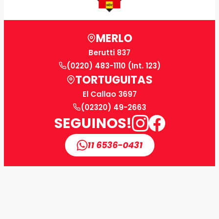
MERLO
Berutti 837
(0220) 483-1110 (Int. 123)
TORTUGUITAS
El Callao 3697
(02320) 49-2663
SEGUINOS!
11 6536-0431