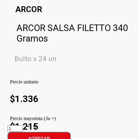
ARCOR
ARCOR SALSA FILETTO 340
Gramos
Bulto x 24 un
Precio unitario
$
1.336
Precio mayorista (3u +)
$1.215
ARCOR
SALSA
FILETTO
AGREGAR