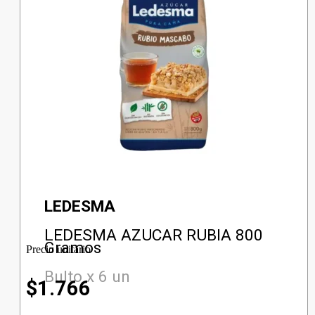
LEDESMA
LEDESMA AZUCAR RUBIA 800
Gramos
Precio unitario
Bulto x 6 un
$
1.766