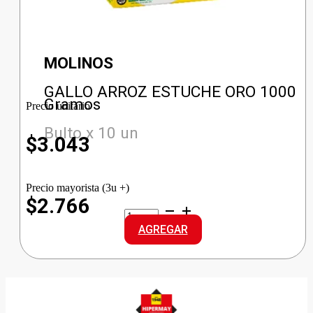
MOLINOS
GALLO ARROZ ESTUCHE ORO 1000
Gramos
Precio unitario
Bulto x 10 un
$
3.043
Precio mayorista (3u +)
$2.766
GALLO
ARROZ
AGREGAR
ESTUCHE
ORO
cantidad