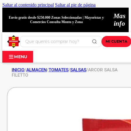
Saltar al contenido principal
Saltar al pie de página
Mas
Envío gratis desde $250.000 Zonas Seleccionadas | Mayoristas y
Comercios Consulta Monto y Zona
info
MI CUENTA
MENU
INICIO
/
ALMACEN
/
TOMATES
/
SALSAS
/
ARCOR SALSA
FILETTO