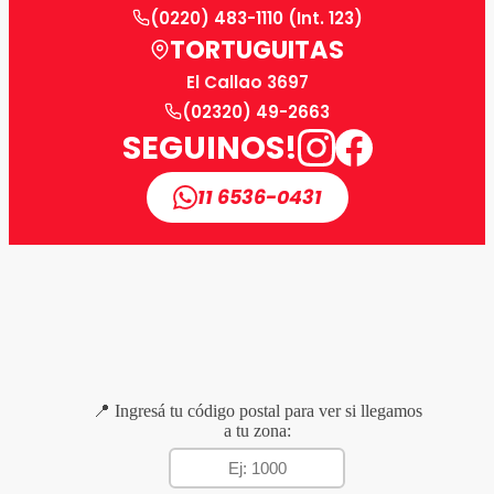
(0220) 483-1110 (Int. 123)
TORTUGUITAS
El Callao 3697
(02320) 49-2663
SEGUINOS!
11 6536-0431
📍 Ingresá tu código postal para ver si llegamos
a tu zona: