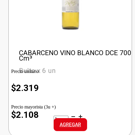
CABARCENO VINO BLANCO DCE 700
Cm³
Bulto x 6 un
Precio unitario
$
2.319
Precio mayorista (3u +)
$2.108
CABARCENO
VINO
AGREGAR
BLANCO
DCE