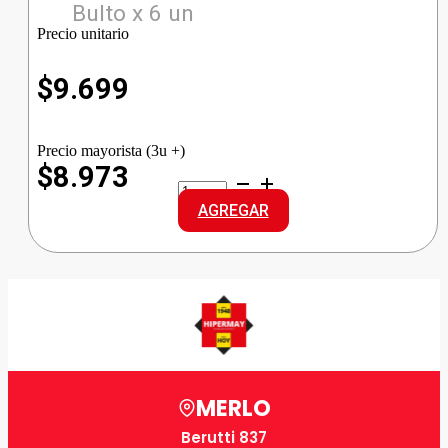
Bulto x 6 un
Precio unitario
$
9.699
Precio mayorista (3u +)
$8.973
RESERVA
S.JUAN
AGREGAR
CONAC
cantidad
MERLO
Berutti 837