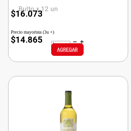
Bulto x 12 un
$
16.073
Precio mayorista (3u +)
$14.865
BRANCA
FERNET
AGREGAR
TRADICIONA
cantidad