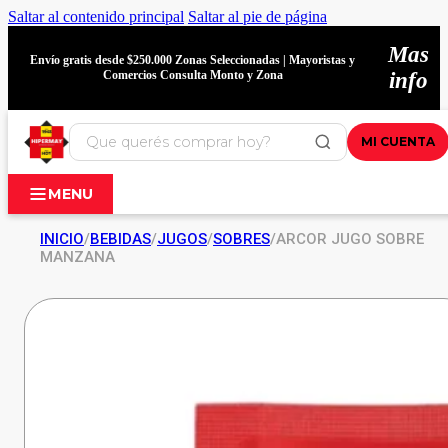
Saltar al contenido principal
Saltar al pie de página
Mas
Envío gratis desde $250.000 Zonas Seleccionadas | Mayoristas y
Comercios Consulta Monto y Zona
info
MI CUENTA
MENU
INICIO
/
BEBIDAS
/
JUGOS
/
SOBRES
/
ARCOR JUGO SOBRE
MANZANA