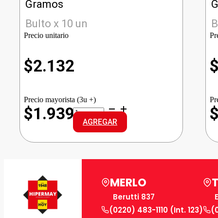
Gramos
G
Bulto x 10 un
B
Precio unitario
Pr
$
2.132
Precio mayorista (3u +)
Pr
GALLO
$1.939
ARROZ
AGREGAR
G.LARGO
cantidad
MERLO
Berutti 837
(0220) 483-1110 (Int. 123)
(