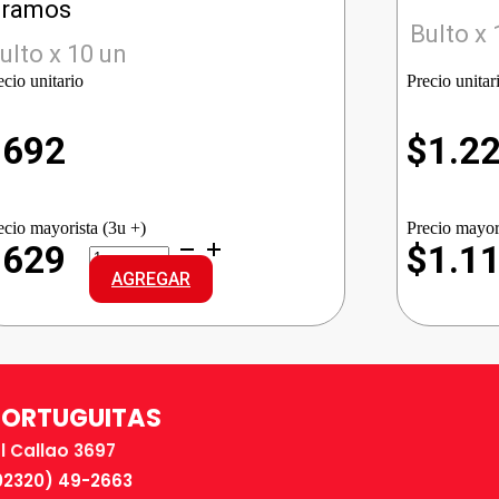
ramos
Bulto x 
ulto x 10 un
ecio unitario
Precio unitar
$
692
$
1.2
ecio mayorista (3u +)
Precio mayor
ALA
$629
$1.1
ARROZ
AGREGAR
G.LARGO
cantidad
TORTUGUITAS
El Callao 3697
02320) 49-2663