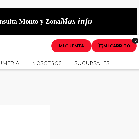
Mas info
onsulta Monto y Zona
0
MI CUENTA
MI CARRITO
UMERIA
NOSOTROS
SUCURSALES