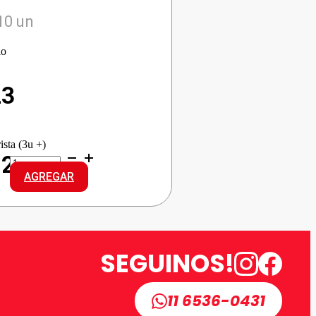
10 un
io
23
ista (3u +)
ALA
12
ARROZ
AGREGAR
DOBLE
cantidad
SEGUINOS!
11 6536-0431