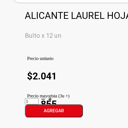
ALICANTE LAUREL HOJ
Bulto x 12 un
Precio unitario
$
2.041
Precio mayorista (3u +)
ALICANTE
$1.855
LAUREL
HOJA
AGREGAR
cantidad