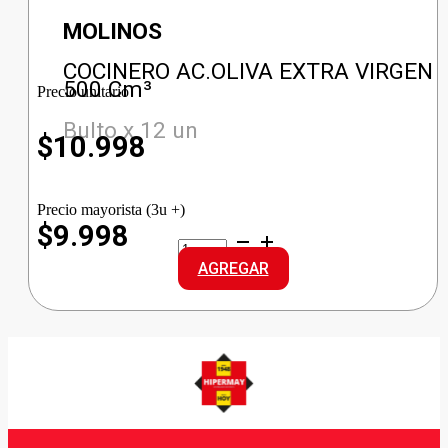
MOLINOS
COCINERO AC.OLIVA EXTRA VIRGEN
500 Cm³
Precio unitario
Bulto x 12 un
$
10.998
Precio mayorista (3u +)
$9.998
COCINERO
AC.OLIVA
AGREGAR
EXTRA
VIRGEN
cantidad