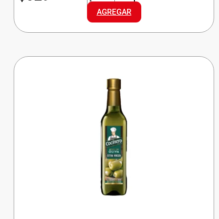
ARROZ
AGREGAR
G.LARGO
cantidad