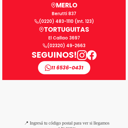
MERLO
Berutti 837
(0220) 483-1110 (Int. 123)
TORTUGUITAS
El Callao 3697
(02320) 49-2663
SEGUINOS!
11 6536-0431
📍 Ingresá tu código postal para ver si llegamos