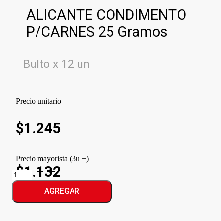
ALICANTE CONDIMENTO
P/CARNES 25 Gramos
Bulto x 12 un
Precio unitario
$
1.245
Precio mayorista (3u +)
$1.132
ALICANTE
CONDIMENTO
P/CARNES
AGREGAR
cantidad