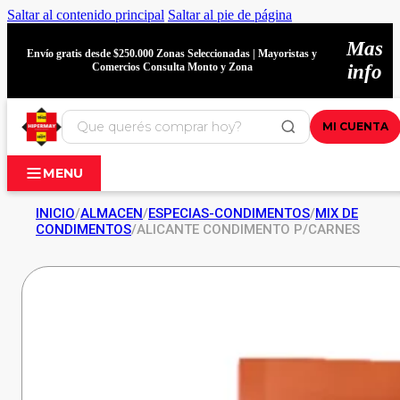
Saltar al contenido principal
Saltar al pie de página
Mas
Envío gratis desde $250.000 Zonas Seleccionadas | Mayoristas y
Comercios Consulta Monto y Zona
info
MI CUENTA
MENU
INICIO
/
ALMACEN
/
ESPECIAS-CONDIMENTOS
/
MIX DE
CONDIMENTOS
/
ALICANTE CONDIMENTO P/CARNES