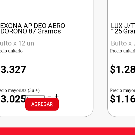
EXONA AP DEO AERO
LUX J/
DORONO 87 Gramos
125 Gr
ulto x 12 un
Bulto x 
ecio unitario
Precio unitar
$
3.327
$
1.2
ecio mayorista (3u +)
Precio mayor
REXONA
$3.025
$1.1
AP
AGREGAR
DEO
AERO
ODORONO
cantidad