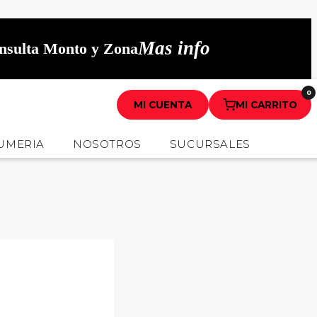
Mas info
onsulta Monto y Zona
0
MI CUENTA
MI CARRITO
UMERIA
NOSOTROS
SUCURSALES