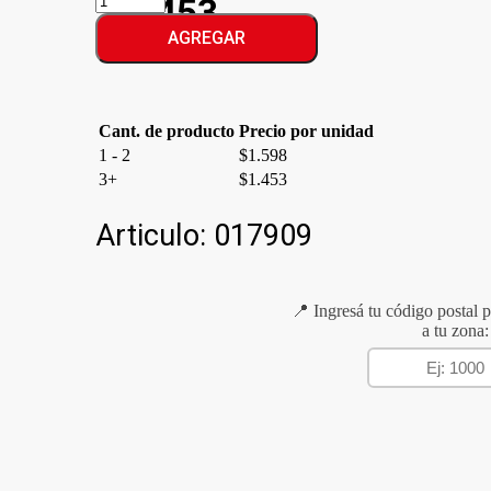
$1.453
QUITAESMALTE
HUMECTANTE
AGREGAR
cantidad
Cant. de producto
Precio por unidad
1 - 2
$
1.598
3+
$
1.453
Articulo:
017909
📍 Ingresá tu código postal p
a tu zona: