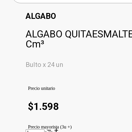
ALGABO
ALGABO QUITAESMALT
Cm³
Bulto x 24 un
Precio unitario
$
1.598
Precio mayorista (3u +)
ALGABO