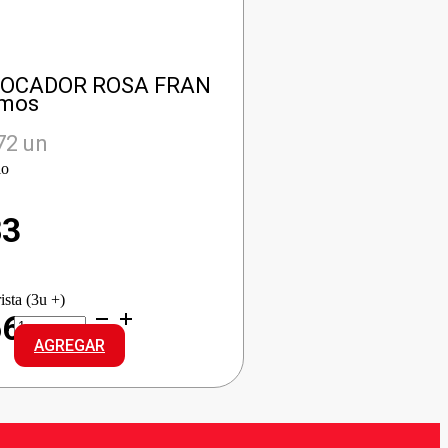
TOCADOR ROSA FRAN
amos
72 un
io
83
ista (3u +)
LUX
66
J/TOCADOR
AGREGAR
ROSA
FRAN
cantidad