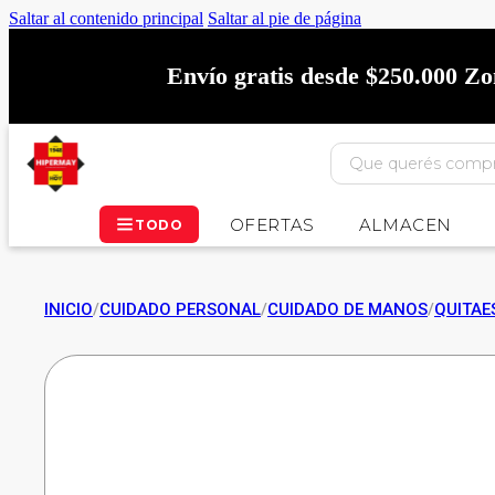
Saltar al contenido principal
Saltar al pie de página
Envío gratis desde $250.000 Z
OFERTAS
ALMACEN
TODO
INICIO
/
CUIDADO PERSONAL
/
CUIDADO DE MANOS
/
QUITAE