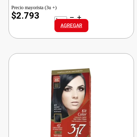
Precio mayorista (3u +)
$2.793
BABYSEC
ULTRA
AGREGAR
REG.
GRANDE
cantidad