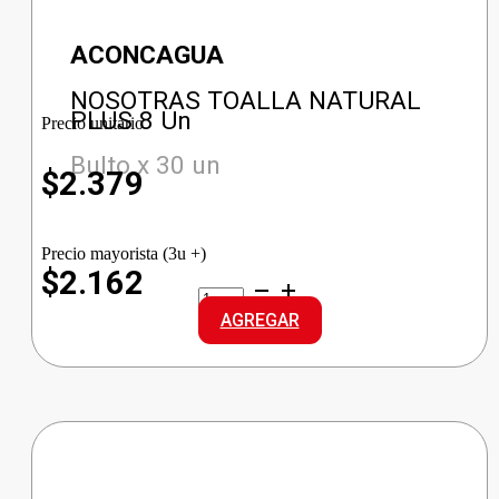
ACONCAGUA
NOSOTRAS TOALLA NATURAL
PLUS 8 Un
Precio unitario
Bulto x 30 un
$
2.379
Precio mayorista (3u +)
$2.162
NOSOTRAS
TOALLA
AGREGAR
NATURAL
PLUS
cantidad