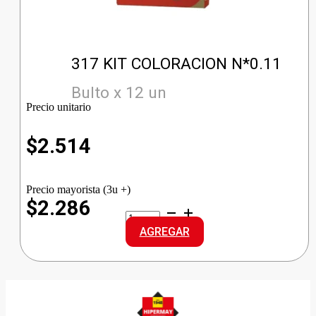
317 KIT COLORACION N*0.11
Bulto x 12 un
Precio unitario
$
2.514
Precio mayorista (3u +)
$2.286
317
KIT
AGREGAR
COLORACION
N*0.11
cantidad