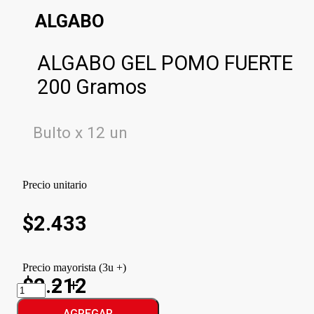
ALGABO
ALGABO GEL POMO FUERTE
200 Gramos
Bulto x 12 un
Precio unitario
$
2.433
Precio mayorista (3u +)
$2.212
ALGABO
GEL
POMO
AGREGAR