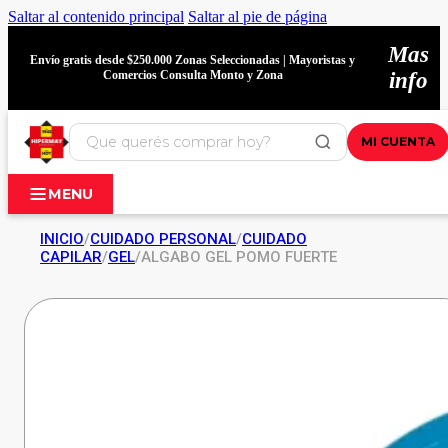
Saltar al contenido principal
Saltar al pie de página
Mas
Envío gratis desde $250.000 Zonas Seleccionadas | Mayoristas y
Comercios Consulta Monto y Zona
info
MI CUENTA
MENU
INICIO
/
CUIDADO PERSONAL
/
CUIDADO
CAPILAR
/
GEL
/
ALGABO GEL POMO FUERTE