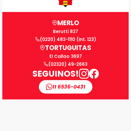
MERLO
Berutti 837
(0220) 483-1110 (Int. 123)
TORTUGUITAS
El Callao 3697
(02320) 49-2663
SEGUINOS!
11 6536-0431