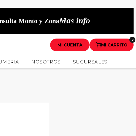
Mas info
onsulta Monto y Zona
0
MI CUENTA
MI CARRITO
UMERIA
NOSOTROS
SUCURSALES