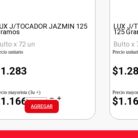
UX J/TOCADOR JAZMIN 125
LUX J/
ramos
125 Gr
ulto x 72 un
Bulto x 
ecio unitario
Precio unitar
$
1.283
$
1.2
ecio mayorista (3u +)
Precio mayor
LUX
$1.166
$1.1
J/TOCADOR
AGREGAR
JAZMIN
cantidad