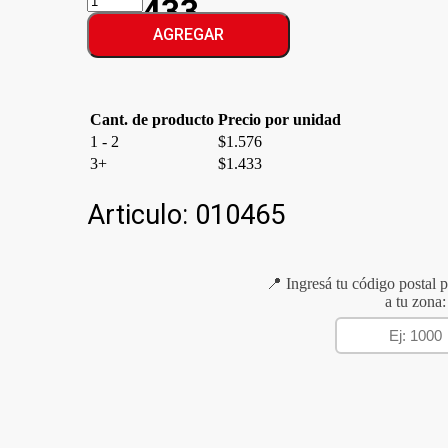
$1.433
ACONDIC.DOY
AGUAC&ARGAN
AGREGAR
cantidad
Cant. de producto
Precio por unidad
1 - 2
$
1.576
3+
$
1.433
Articulo:
010465
📍 Ingresá tu código postal p
a tu zona: