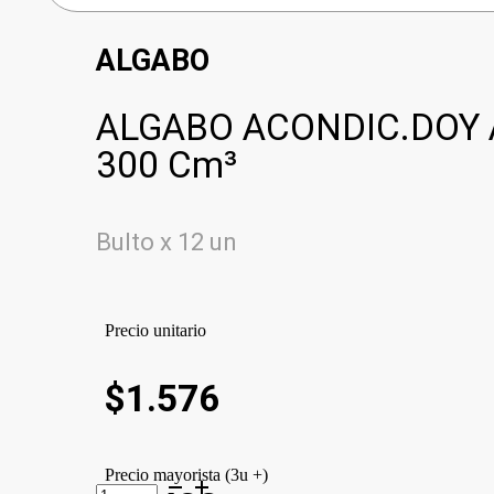
ALGABO
ALGABO ACONDIC.DOY
300 Cm³
Bulto x 12 un
Precio unitario
$
1.576
Precio mayorista (3u +)
ALGABO