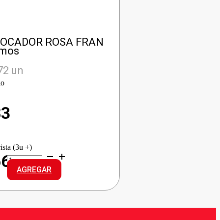
TOCADOR ROSA FRAN
amos
72 un
io
83
ista (3u +)
LUX
66
J/TOCADOR
AGREGAR
ROSA
FRAN
cantidad