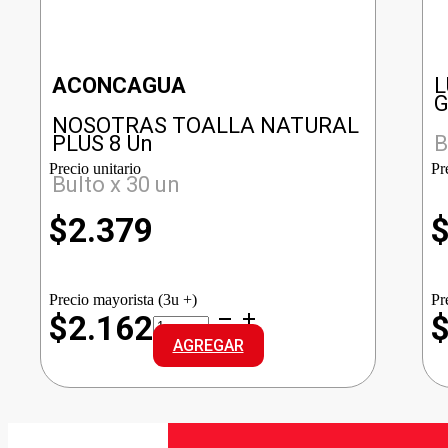
ACONCAGUA
L
G
NOSOTRAS TOALLA NATURAL
PLUS 8 Un
B
Precio unitario
Pr
Bulto x 30 un
$
2.379
Precio mayorista (3u +)
Pr
NOSOTRAS
$2.162
TOALLA
AGREGAR
NATURAL
PLUS
cantidad