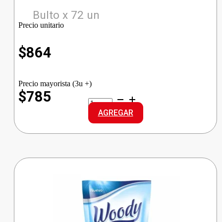
Bulto x 72 un
Precio unitario
$
864
Precio mayorista (3u +)
$785
GIGANTE
JAB/PAN
AGREGAR
BIO
cantidad