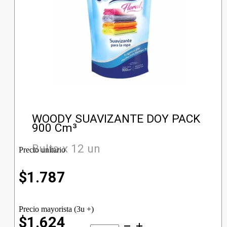
WOODY SUAVIZANTE DOY PACK
900 Cm³
Bulto x 12 un
Precio unitario
$
1.787
Precio mayorista (3u +)
$1.624
WOODY