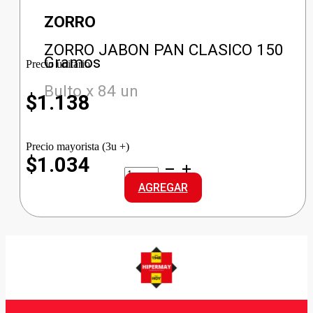
ZORRO
ZORRO JABON PAN CLASICO 150
Gramos
Precio unitario
Bulto x 84 un
$
1.138
Precio mayorista (3u +)
$1.034
ZORRO
JABON
AGREGAR
PAN
CLASICO
cantidad