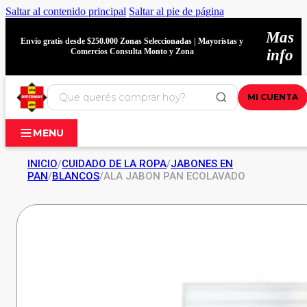
Saltar al contenido principal
Saltar al pie de página
Mas
Envío gratis desde $250.000 Zonas Seleccionadas | Mayoristas y
Comercios Consulta Monto y Zona
info
MI CUENTA
MENU
INICIO
/
CUIDADO DE LA ROPA
/
JABONES EN
PAN
/
BLANCOS
/
ALA JABON PAN ECOLAVADO