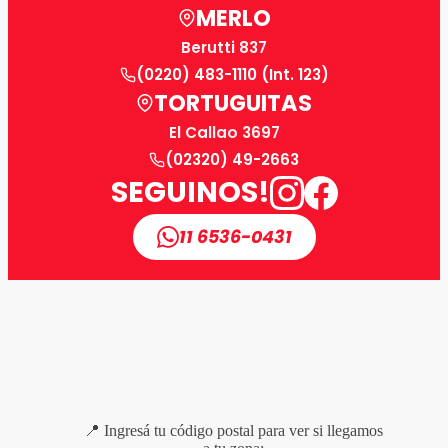
MERLO
Berutti 837
(0220) 483-1110 (Int. 123)
TORTUGUITAS
El Callao 3697
(02320) 49-2663
SEGUINOS!
11 6536-0431
📍 Ingresá tu código postal para ver si llegamos