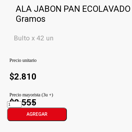
ALA JABON PAN ECOLAVADO
Gramos
Bulto x 42 un
Precio unitario
$
2.810
Precio mayorista (3u +)
$2.555
ALA
JABON
PAN
AGREGAR
ECOLAVADO
cantidad