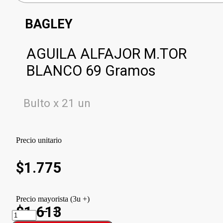
BAGLEY
AGUILA ALFAJOR M.TOR
BLANCO 69 Gramos
Bulto x 21 un
Precio unitario
$
1.775
Precio mayorista (3u +)
$1.613
AGUILA
ALFAJOR