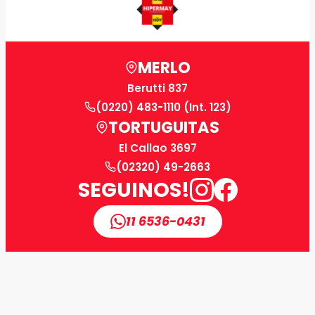
MERLO
Berutti 837
(0220) 483-1110 (Int. 123)
TORTUGUITAS
El Callao 3697
(02320) 49-2663
SEGUINOS!
11 6536-0431