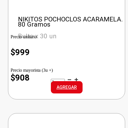
NIKITOS POCHOCLOS ACARAMELA.
80 Gramos
Bulto x 30 un
Precio unitario
$
999
Precio mayorista (3u +)
$908
NIKITOS
POCHOCLOS
AGREGAR
ACARAMELA.
cantidad