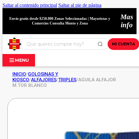
Saltar al contenido principal
Saltar al pie de página
Mas
Envío gratis desde $250.000 Zonas Seleccionadas | Mayoristas y
Comercios Consulta Monto y Zona
info
MI CUENTA
MENU
INICIO
/
GOLOSINAS Y
KIOSCO
/
ALFAJORES
/
TRIPLES
/
AGUILA ALFAJOR
M.TOR BLANCO