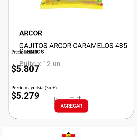
ARCOR
GAJITOS ARCOR CARAMELOS 485
Gramos
Precio unitario
Bulto x 12 un
$
5.807
Precio mayorista (3u +)
$5.279
GAJITOS
ARCOR
AGREGAR
CARAMELOS
cantidad