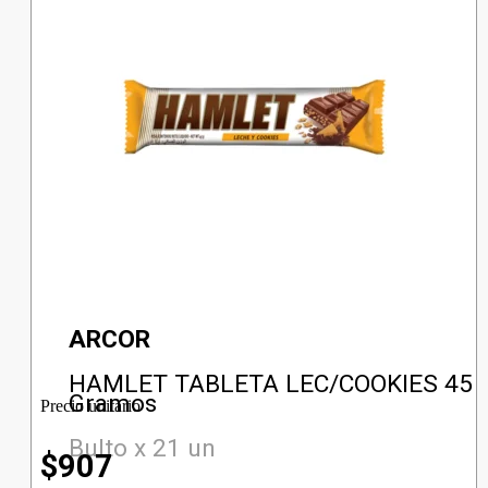
ARCOR
HAMLET TABLETA LEC/COOKIES 45
Gramos
Precio unitario
Bulto x 21 un
$
907