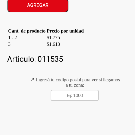
M.TOR
AGREGAR
BLANCO
cantidad
Cant. de producto
Precio por unidad
1 - 2
$
1.775
3+
$
1.613
Articulo:
011535
📍 Ingresá tu código postal para ver si llegamos
a tu zona: