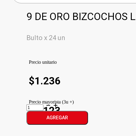
9 DE ORO BIZCOCHOS L
Bulto x 24 un
Precio unitario
$
1.236
Precio mayorista (3u +)
9
$1.123
DE
ORO
AGREGAR
BIZCOCHOS
LIGHT
cantidad