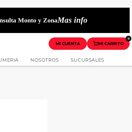
Mas info
onsulta Monto y Zona
0
MI CUENTA
MI CARRITO
UMERIA
NOSOTROS
SUCURSALES