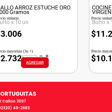
ALLO ARROZ ESTUCHE ORO
COCINE
000 Gramos
VIRGEN
ecio unitario
Precio unitar
ulto x 10 un
Bulto x 
$
3.006
$
11.
ecio mayorista (3u +)
Precio mayor
GALLO
$2.732
$10.
ARROZ
AGREGAR
ESTUCHE
ORO
cantidad
TORTUGUITAS
El Callao 3697
02320) 49-2663