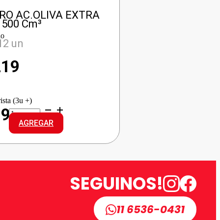
RO AC.OLIVA EXTRA
 500 Cm³
io
12 un
219
ista (3u +)
COCINERO
199
AC.OLIVA
AGREGAR
EXTRA
VIRGEN
cantidad
SEGUINOS!
11 6536-0431