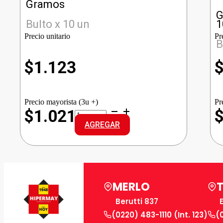
Gramos
G
Bulto x 10 un
1
Precio unitario
Pr
B
$
1.123
Precio mayorista (3u +)
Pr
GALLO
$1.021
ARROZ
AGREGAR
INTEGRAL
cantidad
MERLO
Berutti 837
(0220) 483-1110 (Int. 123)
(