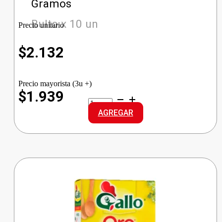
Gramos
Bulto x 10 un
Precio unitario
$
2.132
Precio mayorista (3u +)
$1.939
GALLO
ARROZ
AGREGAR
G.LARGO
cantidad