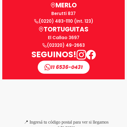
MERLO
Berutti 837
(0220) 483-1110 (Int. 123)
TORTUGUITAS
El Callao 3697
(02320) 49-2663
SEGUINOS!
11 6536-0431
📍 Ingresá tu código postal para ver si llegamos