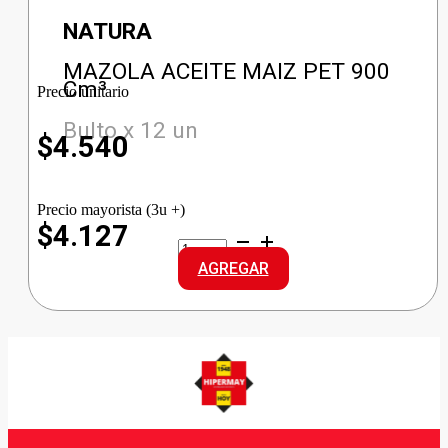
NATURA
MAZOLA ACEITE MAIZ PET 900
Cm³
Precio unitario
Bulto x 12 un
$
4.540
Precio mayorista (3u +)
$4.127
MAZOLA
ACEITE
AGREGAR
MAIZ
PET
cantidad