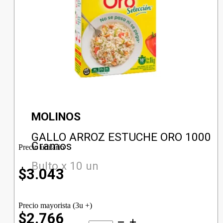
MOLINOS
GALLO ARROZ ESTUCHE ORO 1000
Gramos
Precio unitario
Bulto x 10 un
$
3.043
Precio mayorista (3u +)
$2.766
GALLO