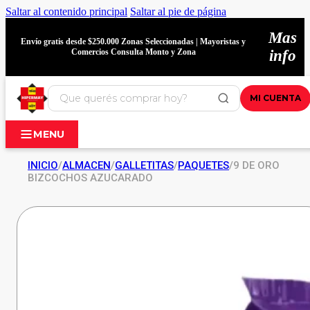
Saltar al contenido principal
Saltar al pie de página
Mas
Envío gratis desde $250.000 Zonas Seleccionadas | Mayoristas y
Comercios Consulta Monto y Zona
info
MI CUENTA
MENU
INICIO
/
ALMACEN
/
GALLETITAS
/
PAQUETES
/
9 DE ORO
BIZCOCHOS AZUCARADO