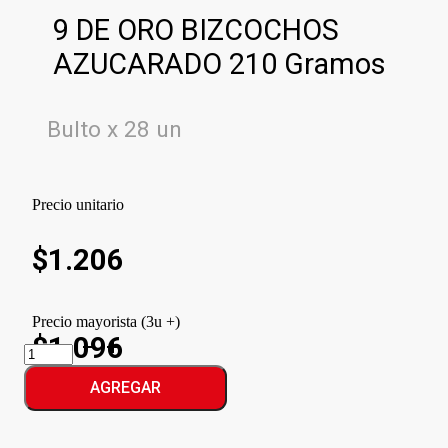
9 DE ORO BIZCOCHOS
AZUCARADO 210 Gramos
Bulto x 28 un
Precio unitario
$
1.206
Precio mayorista (3u +)
$1.096
9
DE
ORO
AGREGAR
BIZCOCHOS
AZUCARADO
cantidad