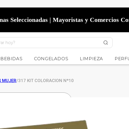
onas Seleccionadas | Mayoristas y Comercios C
BEBIDAS
CONGELADOS
LIMPIEZA
PERF
S MUJER
/
317 KIT COLORACION N*10