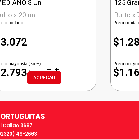
EDIANO 8 Un
125 Gr
ulto x 20 un
Bulto x 
ecio unitario
Precio unitar
$
3.072
$
1.2
ecio mayorista (3u +)
Precio mayor
BABYSEC
$2.793
$1.1
ULTRA
AGREGAR
REG.
MEDIANO
cantidad
TORTUGUITAS
El Callao 3697
02320) 49-2663