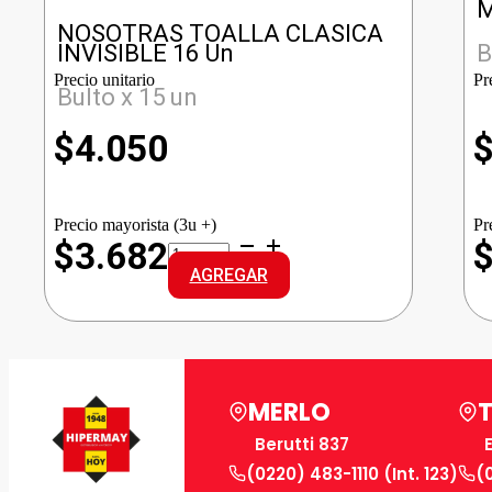
M
NOSOTRAS TOALLA CLASICA
INVISIBLE 16 Un
B
Precio unitario
Pr
Bulto x 15 un
$
4.050
Precio mayorista (3u +)
Pr
NOSOTRAS
$3.682
TOALLA
AGREGAR
CLASICA
INVISIBLE
cantidad
MERLO
Berutti 837
(0220) 483-1110 (Int. 123)
(