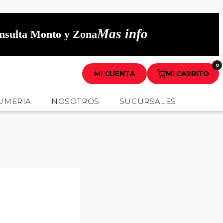
Mas info
onsulta Monto y Zona
0
MI CUENTA
MI CARRITO
UMERIA
NOSOTROS
SUCURSALES