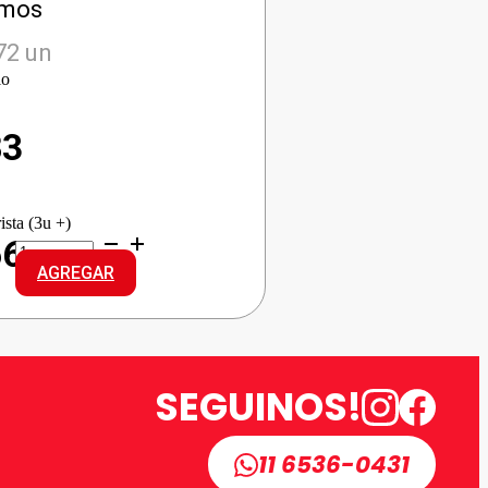
amos
72 un
io
83
ista (3u +)
LUX
66
J/TOCADOR
AGREGAR
ROSA
FRAN
cantidad
SEGUINOS!
11 6536-0431