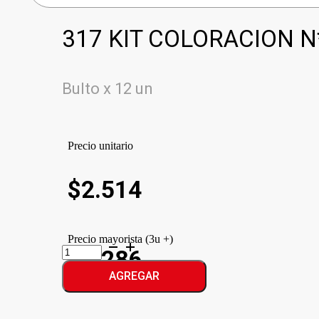
317 KIT COLORACION N
Bulto x 12 un
Precio unitario
$
2.514
Precio mayorista (3u +)
317
$2.286
KIT
COLORACION
AGREGAR
N*10
cantidad