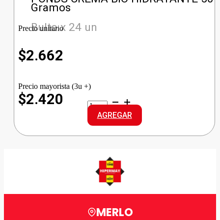
Gramos
Bulto x 24 un
Precio unitario
$
2.662
Precio mayorista (3u +)
$2.420
PONDS
CREMA
AGREGAR
BIO
HIDRATANTE
cantidad
MERLO