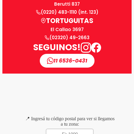
Berutti 837
(0220) 483-1110 (Int. 123)
TORTUGUITAS
El Callao 3697
(02320) 49-2663
SEGUINOS!
11 6536-0431
📍 Ingresá tu código postal para ver si llegamos
a tu zona: