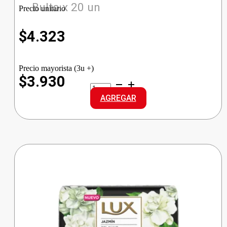
Bulto x 20 un
Precio unitario
$
4.323
Precio mayorista (3u +)
$3.930
BABYSEC
PREMIUM
AGREGAR
REG
GRANDE
cantidad