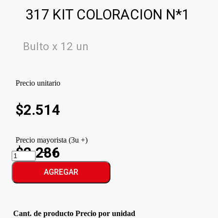
317 KIT COLORACION N*1
Bulto x 12 un
Precio unitario
$
2.514
Precio mayorista (3u +)
$2.286
317
KIT
COLORACION
AGREGAR
N*1
cantidad
Cant. de producto
Precio por unidad