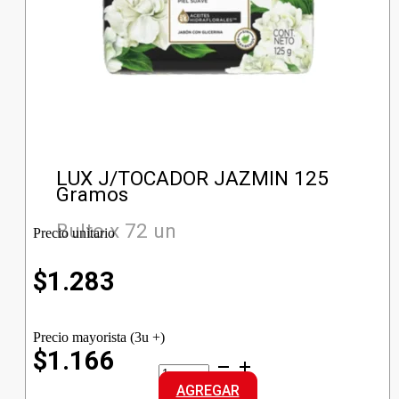
LUX J/TOCADOR JAZMIN 125
Gramos
Bulto x 72 un
Precio unitario
$
1.283
Precio mayorista (3u +)
$1.166
LUX
J/TOCADOR
AGREGAR
JAZMIN