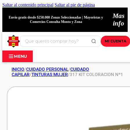
Saltar al contenido principal
Saltar al pie de página
Mas
Envío gratis desde $250.000 Zonas Seleccionadas | Mayoristas y
Comercios Consulta Monto y Zona
info
MI CUENTA
MENU
INICIO
/
CUIDADO PERSONAL
/
CUIDADO
CAPILAR
/
TINTURAS MUJER
/
317 KIT COLORACION N*1