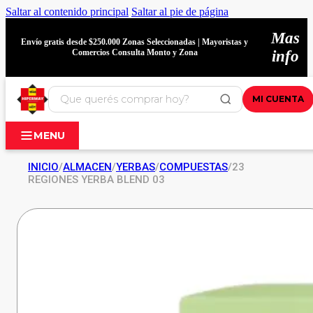
Saltar al contenido principal
Saltar al pie de página
Mas
Envío gratis desde $250.000 Zonas Seleccionadas | Mayoristas y
Comercios Consulta Monto y Zona
info
MI CUENTA
MENU
INICIO
/
ALMACEN
/
YERBAS
/
COMPUESTAS
/
23
REGIONES YERBA BLEND 03