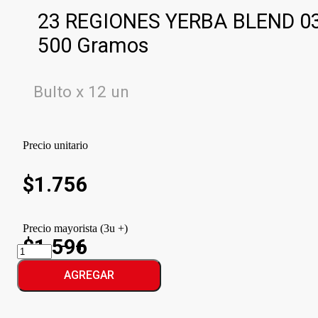
23 REGIONES YERBA BLEND 0
500 Gramos
Bulto x 12 un
Precio unitario
$
1.756
Precio mayorista (3u +)
$1.596
23
REGIONES
YERBA
AGREGAR
BLEND
03
cantidad