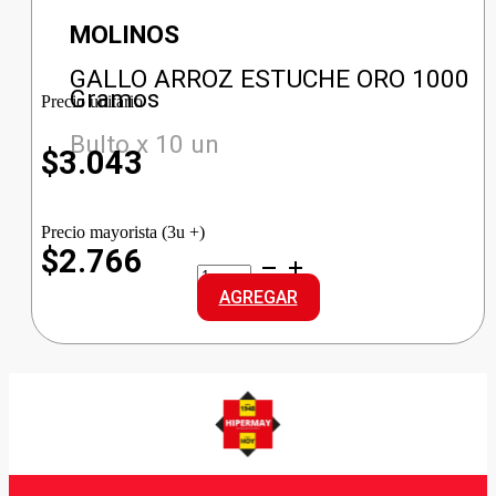
MOLINOS
GALLO ARROZ ESTUCHE ORO 1000
Gramos
Precio unitario
Bulto x 10 un
$
3.043
Precio mayorista (3u +)
$2.766
GALLO
ARROZ
AGREGAR
ESTUCHE
ORO
cantidad