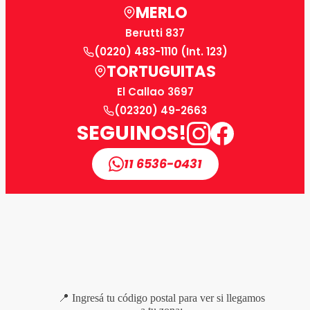
MERLO
Berutti 837
(0220) 483-1110 (Int. 123)
TORTUGUITAS
El Callao 3697
(02320) 49-2663
SEGUINOS!
11 6536-0431
📍 Ingresá tu código postal para ver si llegamos