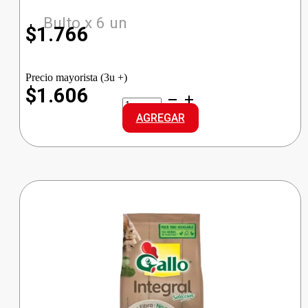
Bulto x 6 un
$
1.766
Precio mayorista (3u +)
$1.606
LEDESMA
AZUCAR
AGREGAR
RUBIA
cantidad