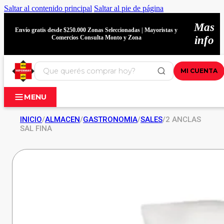
Saltar al contenido principal
Saltar al pie de página
Mas
Envío gratis desde $250.000 Zonas Seleccionadas | Mayoristas y
Comercios Consulta Monto y Zona
info
MI CUENTA
MENU
INICIO
/
ALMACEN
/
GASTRONOMIA
/
SALES
/
2 ANCLAS
SAL FINA