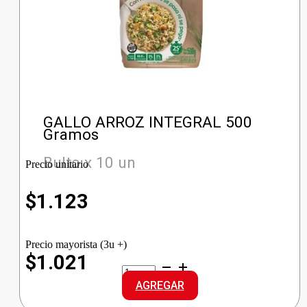
GALLO ARROZ INTEGRAL 500
Gramos
Bulto x 10 un
Precio unitario
$
1.123
Precio mayorista (3u +)
$1.021
GALLO
ARROZ
AGREGAR
INTEGRAL
cantidad