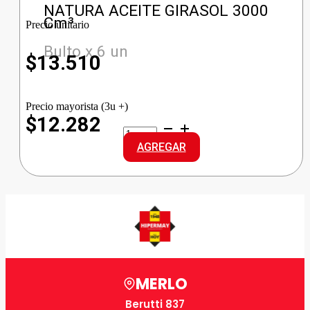
NATURA ACEITE GIRASOL 3000
Cm³
Precio unitario
Bulto x 6 un
$
13.510
Precio mayorista (3u +)
$12.282
NATURA
ACEITE
AGREGAR
GIRASOL
cantidad
MERLO
Berutti 837