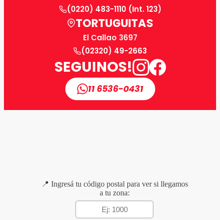
(0220) 483-1110 (Int. 123)
TORTUGUITAS
El Callao 3697
(02320) 49-2663
SEGUINOS!
11 6536-0431
📍 Ingresá tu código postal para ver si llegamos
a tu zona: