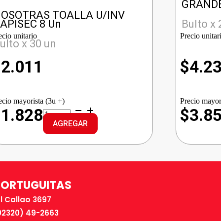
GRANDE
OSOTRAS TOALLA U/INV
APISEC 8 Un
Bulto x 
ecio unitario
Precio unitar
ulto x 30 un
$
2.011
$
4.2
ecio mayorista (3u +)
Precio mayor
NOSOTRAS
$1.828
$3.8
TOALLA
AGREGAR
U/INV
RAPISEC
cantidad
TORTUGUITAS
El Callao 3697
02320) 49-2663