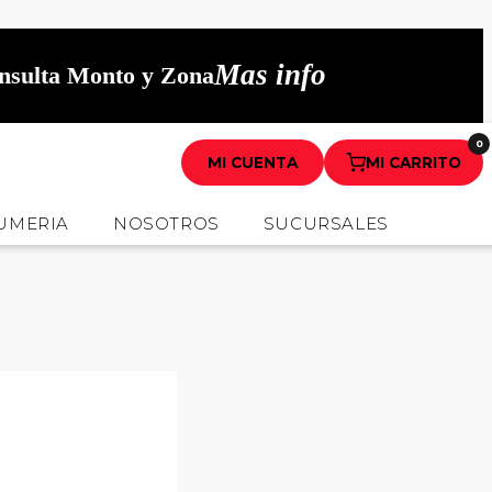
Mas info
onsulta Monto y Zona
0
MI CUENTA
MI CARRITO
UMERIA
NOSOTROS
SUCURSALES