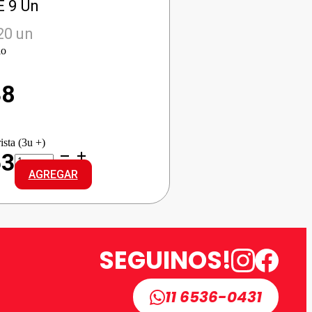
 9 Un
20 un
io
38
ista (3u +)
BABYSEC
53
PREMIUM
AGREGAR
REG
GRANDE
cantidad
SEGUINOS!
11 6536-0431