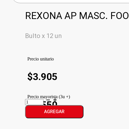
REXONA AP MASC. FOO
Bulto x 12 un
Precio unitario
$
3.905
Precio mayorista (3u +)
REXONA
$3.550
AP
MASC.
AGREGAR
FOOTBA-
FA
cantidad