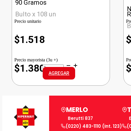
90 Gramos
N
Bulto x 108 un
R
Precio unitario
Pr
B
$
1.518
Precio mayorista (3u +)
Pr
REXONA
$1.380
JAB.ANTIBACT.
AGREGAR
ALOE
cantidad
MERLO
Berutti 837
(0220) 483-1110 (Int. 123)
(