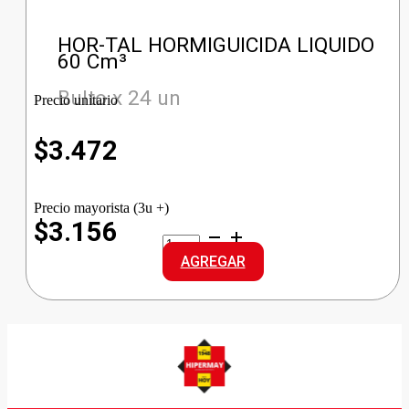
HOR-TAL HORMIGUICIDA LIQUIDO
60 Cm³
Bulto x 24 un
Precio unitario
$
3.472
Precio mayorista (3u +)
$3.156
HOR-
TAL
AGREGAR
HORMIGUICIDA
LIQUIDO
cantidad