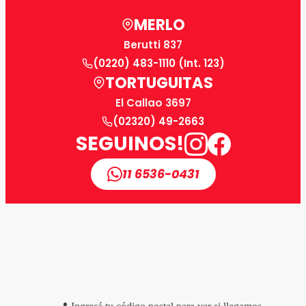
MERLO
Berutti 837
(0220) 483-1110 (Int. 123)
TORTUGUITAS
El Callao 3697
(02320) 49-2663
SEGUINOS!
11 6536-0431