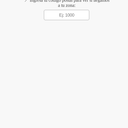
📍 Ingresá tu código postal para ver si llegamos
a tu zona: