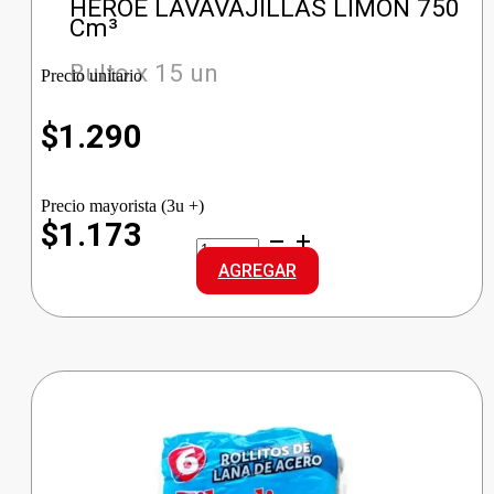
HEROE LAVAVAJILLAS LIMON 750
Cm³
Bulto x 15 un
Precio unitario
$
1.290
Precio mayorista (3u +)
$1.173
HEROE
LAVAVAJILLAS
AGREGAR
LIMON
cantidad