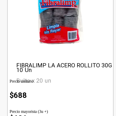
FIBRALIMP LA ACERO ROLLITO 30G
10 Un
Bulto x 20 un
Precio unitario
$
688
Precio mayorista (3u +)