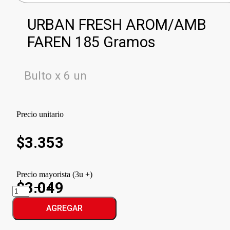
URBAN FRESH AROM/AMB
FAREN 185 Gramos
Bulto x 6 un
Precio unitario
$
3.353
Precio mayorista (3u +)
$3.049
URBAN
FRESH
AROM/AMB
AGREGAR
FAREN
cantidad