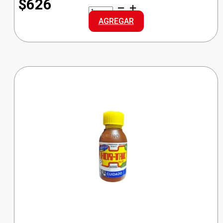
$626
FIBRALIMP
LA
AGREGAR
ACERO
ROLLITO
30G
cantidad