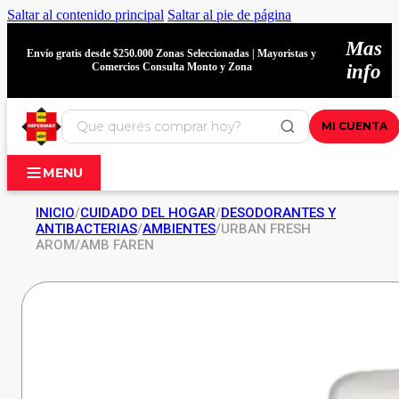
Saltar al contenido principal
Saltar al pie de página
Mas
Envío gratis desde $250.000 Zonas Seleccionadas | Mayoristas y
Comercios Consulta Monto y Zona
info
MI CUENTA
MENU
INICIO
/
CUIDADO DEL HOGAR
/
DESODORANTES Y
ANTIBACTERIAS
/
AMBIENTES
/
URBAN FRESH
AROM/AMB FAREN