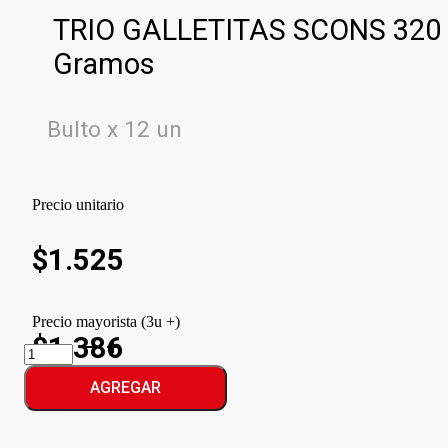
TRIO GALLETITAS SCONS 320
Gramos
Bulto x 12 un
Precio unitario
$
1.525
Precio mayorista (3u +)
$1.386
TRIO
GALLETITAS
SCONS
AGREGAR
cantidad