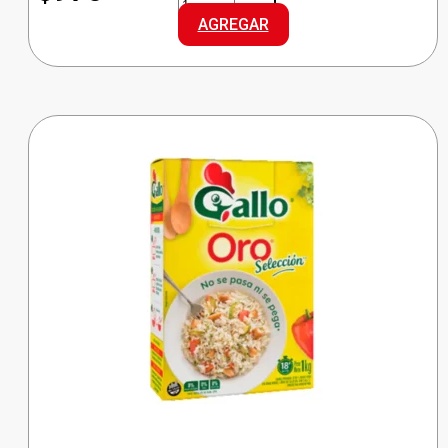
ARROZ
AGREGAR
G.LARGO
cantidad