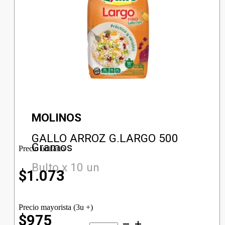
MOLINOS
GALLO ARROZ G.LARGO 500
Gramos
Precio unitario
Bulto x 10 un
$
1.073
Precio mayorista (3u +)
$975
GALLO