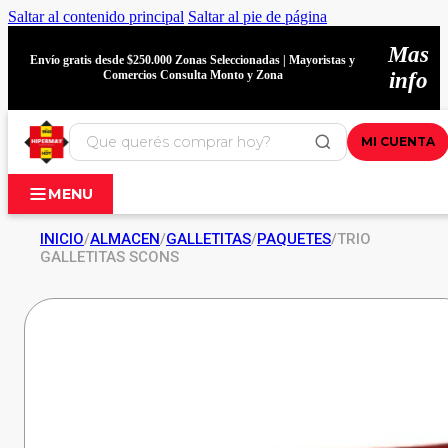
Saltar al contenido principal
Saltar al pie de página
Mas
Envío gratis desde $250.000 Zonas Seleccionadas | Mayoristas y
Comercios Consulta Monto y Zona
info
MI CUENTA
MENU
INICIO
/
ALMACEN
/
GALLETITAS
/
PAQUETES
/
TRIO
GALLETITAS SCONS