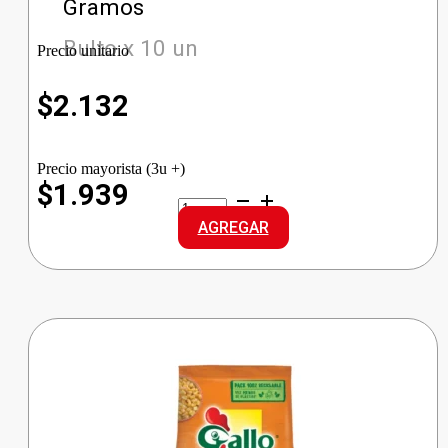
Gramos
Bulto x 10 un
Precio unitario
$
2.132
Precio mayorista (3u +)
$1.939
GALLO
ARROZ
AGREGAR
G.LARGO
cantidad