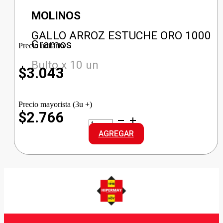
MOLINOS
GALLO ARROZ ESTUCHE ORO 1000
Gramos
Precio unitario
Bulto x 10 un
$
3.043
Precio mayorista (3u +)
$2.766
GALLO
ARROZ
AGREGAR
ESTUCHE
ORO
cantidad