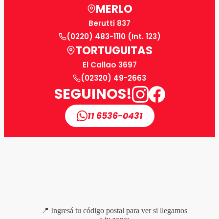
MERLO
Berutti 837
(0220) 483-1110 (Int. 123)
TORTUGUITAS
El Callao 3697
(02320) 49-2663
SEGUINOS!
11 6536-0431
📍 Ingresá tu código postal para ver si llegamos