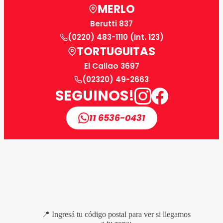
MERLO
Berutti 837
(0220) 483-1110 (Int. 123)
TORTUGUITAS
El Callao 3697
(02320) 49-2663
SEGUINOS!
11 6536-0431
📍 Ingresá tu código postal para ver si llegamos