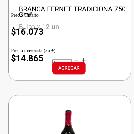
BRANCA FERNET TRADICIONA 750
Cm³
Precio unitario
Bulto x 12 un
$
16.073
Precio mayorista (3u +)
$14.865
BRANCA
FERNET
AGREGAR
TRADICIONA
cantidad