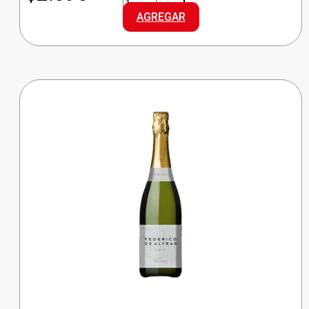
VINO
AGREGAR
TINTO
DCE
cantidad