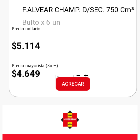
F.ALVEAR CHAMP. D/SEC. 750 Cm³
Bulto x 6 un
Precio unitario
$
5.114
Precio mayorista (3u +)
$4.649
F.ALVEAR
CHAMP.
AGREGAR
D/SEC.
cantidad