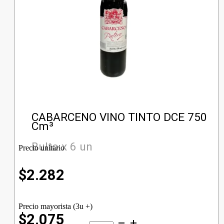
CABARCENO VINO TINTO DCE 750
Cm³
Bulto x 6 un
Precio unitario
$
2.282
Precio mayorista (3u +)
$2.075
CABARCENO