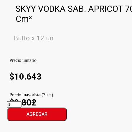
SKYY VODKA SAB. APRICOT 7
Cm³
Bulto x 12 un
Precio unitario
$
10.643
Precio mayorista (3u +)
$9.802
SKYY
VODKA
SAB.
AGREGAR
APRICOT
cantidad