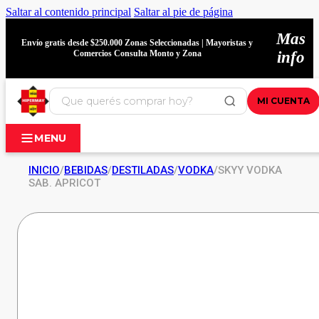
Saltar al contenido principal
Saltar al pie de página
Mas
Envío gratis desde $250.000 Zonas Seleccionadas | Mayoristas y
Comercios Consulta Monto y Zona
info
MI CUENTA
MENU
INICIO
/
BEBIDAS
/
DESTILADAS
/
VODKA
/
SKYY VODKA
SAB. APRICOT