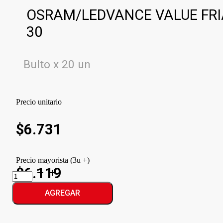
OSRAM/LEDVANCE VALUE FRI
30
Bulto x 20 un
Precio unitario
$
6.731
Precio mayorista (3u +)
$6.119
OSRAM/LEDVANCE
VALUE
FRIA
AGREGAR
cantidad