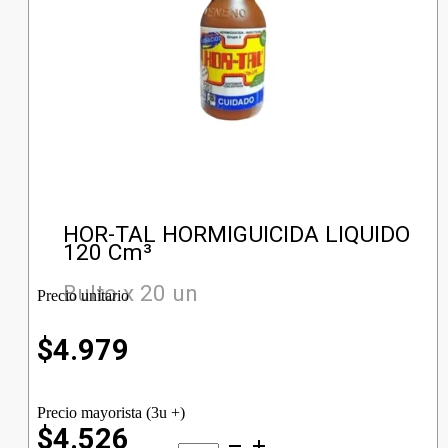
HOR-TAL HORMIGUICIDA LIQUIDO
120 Cm³
Bulto x 20 un
Precio unitario
$
4.979
Precio mayorista (3u +)
$4.526
HOR-