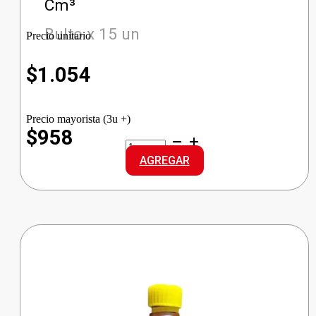
Cm³
Bulto x 15 un
Precio unitario
$
1.054
Precio mayorista (3u +)
$958
HEROE
LAVAVAJILLAS
AGREGAR
LIMON
cantidad