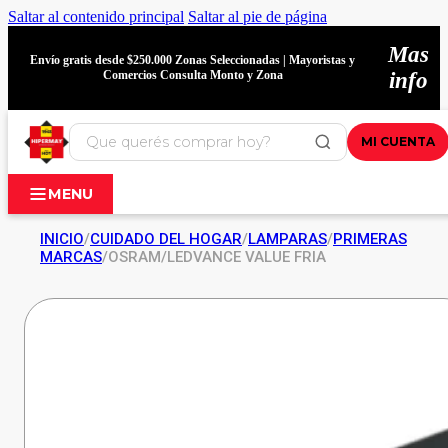
Saltar al contenido principal
Saltar al pie de página
Mas
Envío gratis desde $250.000 Zonas Seleccionadas | Mayoristas y
Comercios Consulta Monto y Zona
info
MI CUENTA
MENU
INICIO
/
CUIDADO DEL HOGAR
/
LAMPARAS
/
PRIMERAS
MARCAS
/
OSRAM/LEDVANCE VALUE FRIA