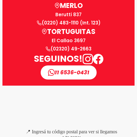
MERLO
Berutti 837
(0220) 483-1110 (Int. 123)
TORTUGUITAS
El Callao 3697
(02320) 49-2663
SEGUINOS!
11 6536-0431
📍 Ingresá tu código postal para ver si llegamos