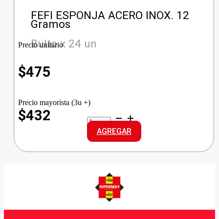
FEFI ESPONJA ACERO INOX. 12
Gramos
Bulto x 24 un
Precio unitario
$
475
Precio mayorista (3u +)
$432
FEFI
ESPONJA
AGREGAR
ACERO
INOX.
cantidad