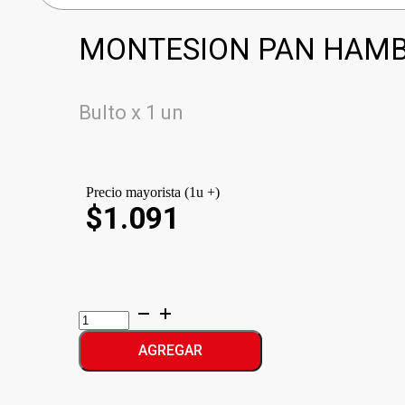
MONTESION PAN HAMB
Bulto x 1 un
Precio mayorista (1u +)
$1.091
MONTESION
PAN
HAMBURGUESAS
AGREGAR
cantidad