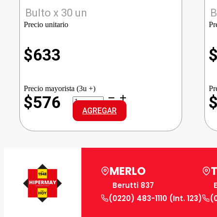
Bulto x 30 un
B
Precio unitario
Pr
$
633
Precio mayorista (3u +)
Pr
NIKITOS
$576
PIZZITOS
AGREGAR
JAMON/QUES
cantidad
MERLO
Berutti 837
(0220) 483-1110 (Int. 123)
(