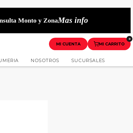
Mas info
onsulta Monto y Zona
0
MI CUENTA
MI CARRITO
UMERIA
NOSOTROS
SUCURSALES