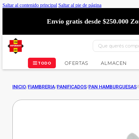
Saltar al contenido principal
Saltar al pie de página
Envío gratis desde $250.000 Z
OFERTAS
ALMACEN
TODO
INICIO
/
FIAMBRERIA
/
PANIFICADOS
/
PAN HAMBURGUESAS
/