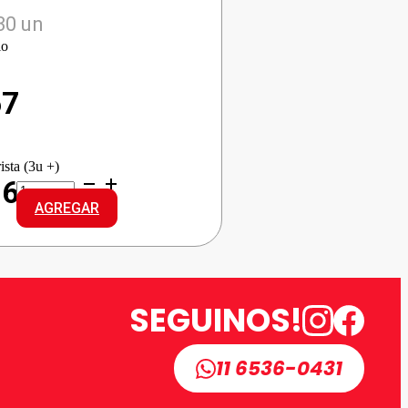
30 un
io
67
ista (3u +)
LA
16
PAULINA
AGREGAR
MANTECA
cantidad
SEGUINOS!
11 6536-0431