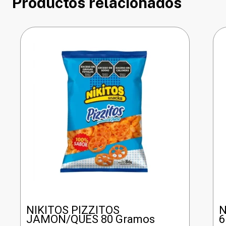
Productos relacionados
NIKITOS PIZZITOS
N
JAMON/QUES 80 Gramos
6