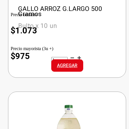
GALLO ARROZ G.LARGO 500
Gramos
Precio unitario
Bulto x 10 un
$
1.073
Precio mayorista (3u +)
$975
GALLO
ARROZ
AGREGAR
G.LARGO
cantidad