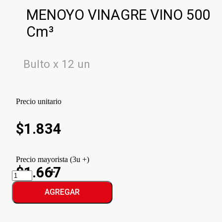
MENOYO VINAGRE VINO 500
Cm³
Bulto x 12 un
Precio unitario
$
1.834
Precio mayorista (3u +)
$1.667
MENOYO
VINAGRE
VINO
AGREGAR
cantidad