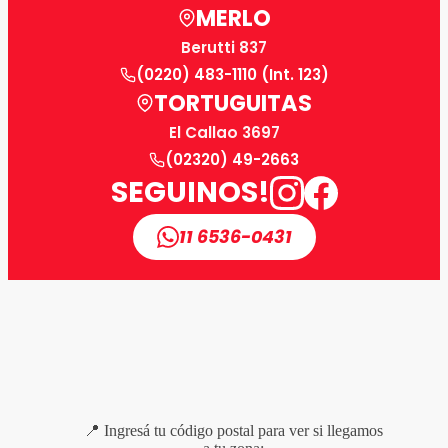
MERLO
Berutti 837
(0220) 483-1110 (Int. 123)
TORTUGUITAS
El Callao 3697
(02320) 49-2663
SEGUINOS!
11 6536-0431
📍 Ingresá tu código postal para ver si llegamos