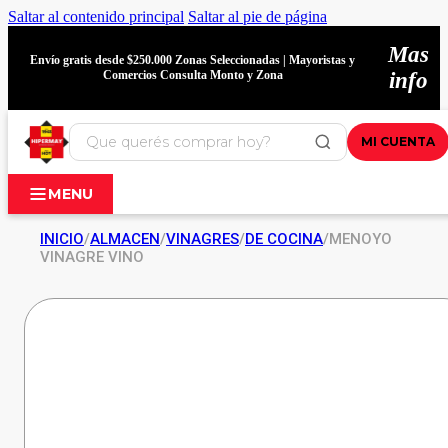
Saltar al contenido principal
Saltar al pie de página
Mas
Envío gratis desde $250.000 Zonas Seleccionadas | Mayoristas y
Comercios Consulta Monto y Zona
info
MI CUENTA
MENU
INICIO
/
ALMACEN
/
VINAGRES
/
DE COCINA
/
MENOYO
VINAGRE VINO