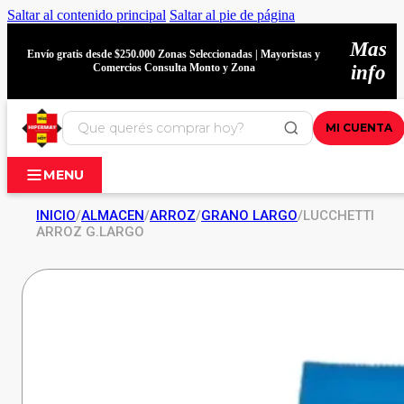
Saltar al contenido principal
Saltar al pie de página
Mas
Envío gratis desde $250.000 Zonas Seleccionadas | Mayoristas y
Comercios Consulta Monto y Zona
info
MI CUENTA
MENU
INICIO
/
ALMACEN
/
ARROZ
/
GRANO LARGO
/
LUCCHETTI
ARROZ G.LARGO