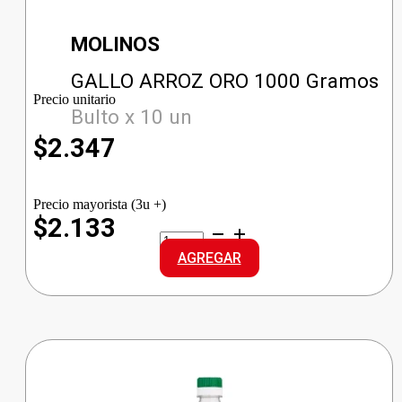
MOLINOS
GALLO ARROZ ORO 1000 Gramos
Precio unitario
Bulto x 10 un
$
2.347
Precio mayorista (3u +)
$2.133
GALLO
ARROZ
AGREGAR
ORO
cantidad