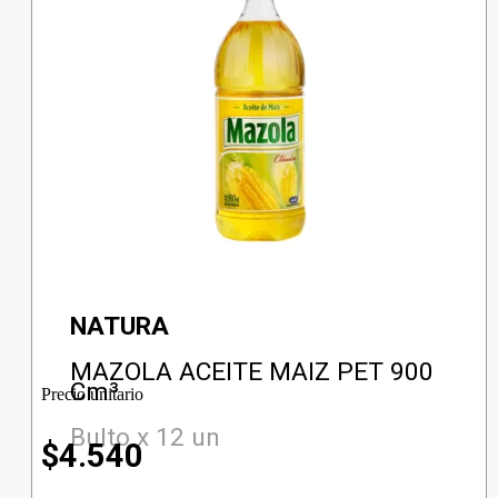
NATURA
MAZOLA ACEITE MAIZ PET 900
Cm³
Precio unitario
Bulto x 12 un
$
4.540