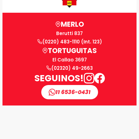
MERLO
Berutti 837
(0220) 483-1110 (Int. 123)
TORTUGUITAS
El Callao 3697
(02320) 49-2663
SEGUINOS!
11 6536-0431