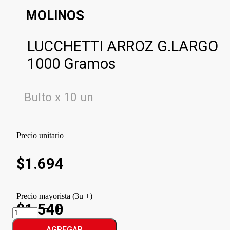
MOLINOS
LUCCHETTI ARROZ G.LARGO
1000 Gramos
Bulto x 10 un
Precio unitario
$
1.694
Precio mayorista (3u +)
$1.540
LUCCHETTI
ARROZ
G.LARGO
AGREGAR