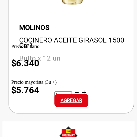
MOLINOS
COCINERO ACEITE GIRASOL 1500
Cm³
Precio unitario
Bulto x 12 un
$
6.340
Precio mayorista (3u +)
$5.764
COCINERO
ACEITE
AGREGAR
GIRASOL
cantidad