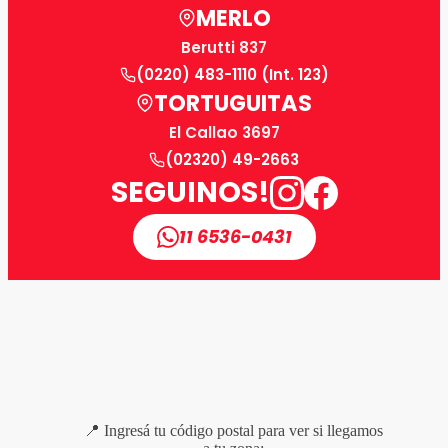
MERLO
Berutti 837
(0220) 483-1110 (Int. 123)
TORTUGUITAS
El Callao 3697
(02320) 49-2663
SEGUINOS!
11 6536-0431
📍 Ingresá tu código postal para ver si llegamos