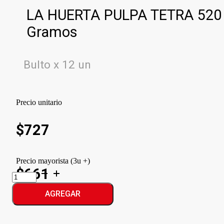
LA HUERTA PULPA TETRA 520
Gramos
Bulto x 12 un
Precio unitario
$
727
Precio mayorista (3u +)
$661
LA
HUERTA
PULPA
AGREGAR
TETRA
cantidad