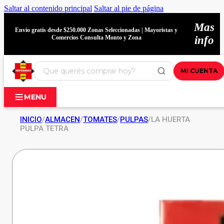
Saltar al contenido principal
Saltar al pie de página
Mas
Envío gratis desde $250.000 Zonas Seleccionadas | Mayoristas y
Comercios Consulta Monto y Zona
info
MI CUENTA
MENU
INICIO
/
ALMACEN
/
TOMATES
/
PULPAS
/
LA HUERTA
PULPA TETRA