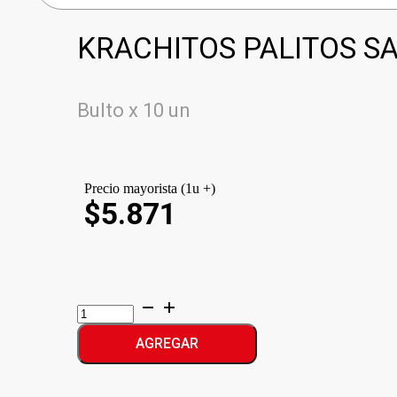
KRACHITOS PALITOS S
Bulto x 10 un
Precio mayorista (1u +)
$5.871
KRACHITOS
PALITOS
SALADOS
AGREGAR
cantidad