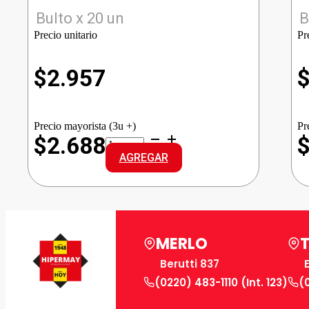
Bulto x 20 un
B
Precio unitario
Pr
$
2.957
Precio mayorista (3u +)
Pr
PALADINI
$2.688
PAPAS
AGREGAR
BASTON
cantidad
MERLO
Berutti 837
(0220) 483-1110 (Int. 123)
(