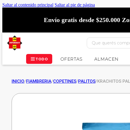
Saltar al contenido principal
Saltar al pie de página
Envío gratis desde $250.000 Z
OFERTAS
ALMACEN
TODO
INICIO
/
FIAMBRERIA
/
COPETINES
/
PALITOS
/
KRACHITOS PA