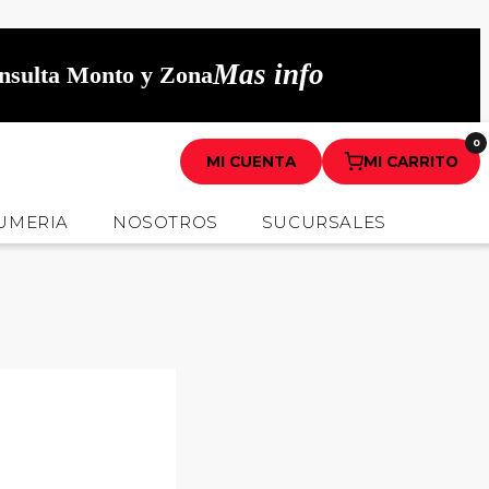
Mas info
onsulta Monto y Zona
0
MI CUENTA
MI CARRITO
UMERIA
NOSOTROS
SUCURSALES