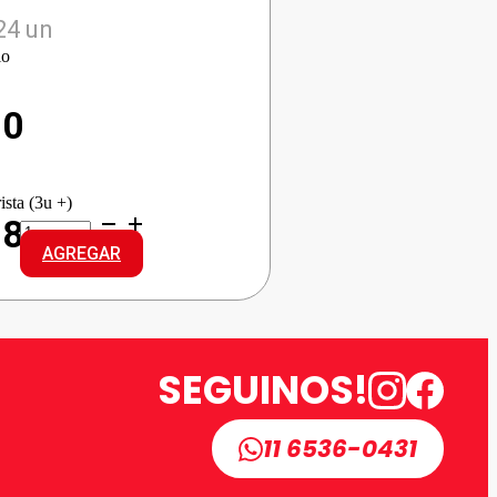
24 un
io
10
ista (3u +)
KRACHITOS
18
P/FRITAS
AGREGAR
CHEDDAR
cantidad
SEGUINOS!
11 6536-0431