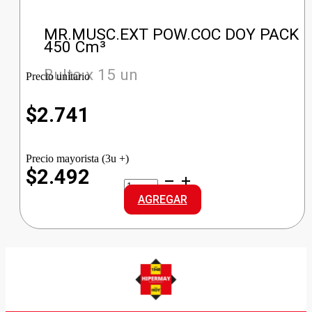
MR.MUSC.EXT POW.COC DOY PACK
450 Cm³
Bulto x 15 un
Precio unitario
$
2.741
Precio mayorista (3u +)
$2.492
MR.MUSC.EXT
POW.COC
AGREGAR
DOY
PACK
cantidad