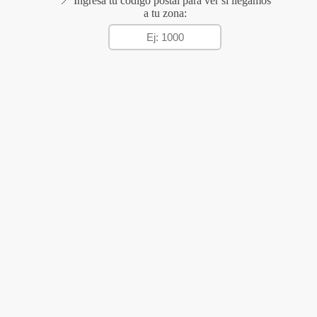
📍 Ingresá tu código postal para ver si llegamos
a tu zona: