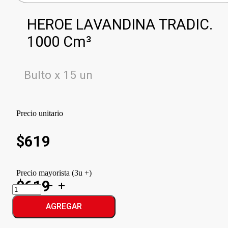
HEROE LAVANDINA TRADIC.
1000 Cm³
Bulto x 15 un
Precio unitario
$
619
Precio mayorista (3u +)
$619
HEROE
LAVANDINA
TRADIC.
AGREGAR
cantidad