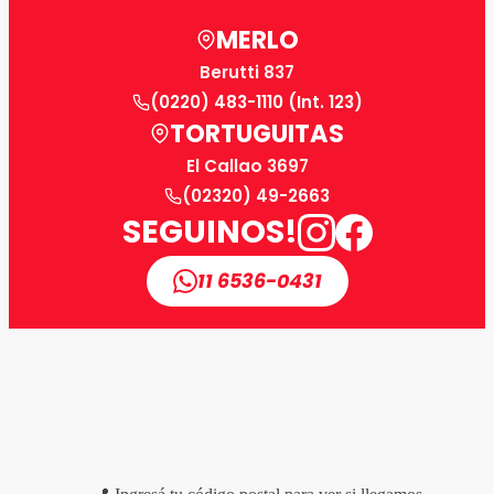
MERLO
Berutti 837
(0220) 483-1110 (Int. 123)
TORTUGUITAS
El Callao 3697
(02320) 49-2663
SEGUINOS!
11 6536-0431