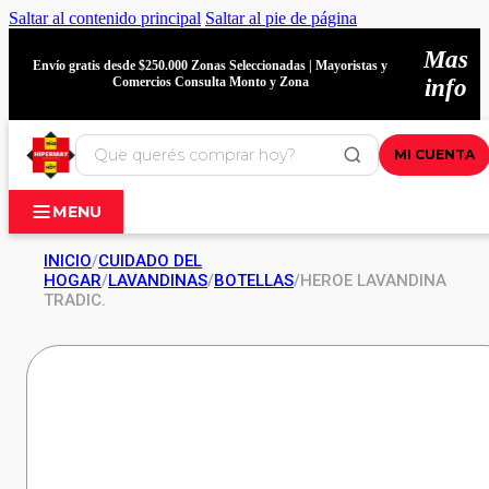
Saltar al contenido principal
Saltar al pie de página
Mas
Envío gratis desde $250.000 Zonas Seleccionadas | Mayoristas y
Comercios Consulta Monto y Zona
info
MI CUENTA
MENU
INICIO
/
CUIDADO DEL
HOGAR
/
LAVANDINAS
/
BOTELLAS
/
HEROE LAVANDINA
TRADIC.