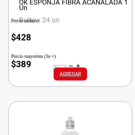
OK ESPONJA FIBRA ACANALADA 1
Un
Bulto x 24 un
Precio unitario
$
428
Precio mayorista (3u +)
$389
OK
ESPONJA
AGREGAR
FIBRA
ACANALADA
cantidad