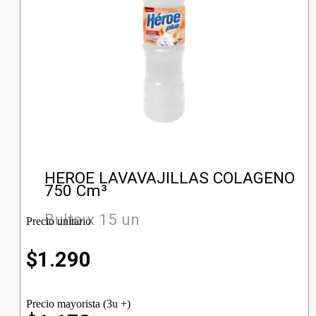
HEROE LAVAVAJILLAS COLAGENO
750 Cm³
Bulto x 15 un
Precio unitario
$
1.290
Precio mayorista (3u +)