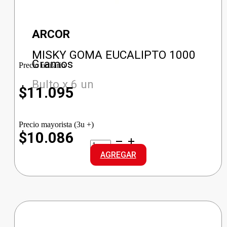
ARCOR
MISKY GOMA EUCALIPTO 1000
Gramos
Precio unitario
Bulto x 6 un
$
11.095
Precio mayorista (3u +)
$10.086
MISKY
GOMA
AGREGAR
EUCALIPTO
cantidad