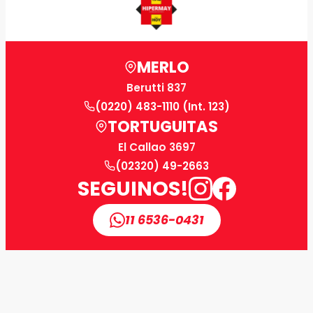
MERLO
Berutti 837
(0220) 483-1110 (Int. 123)
TORTUGUITAS
El Callao 3697
(02320) 49-2663
SEGUINOS!
11 6536-0431