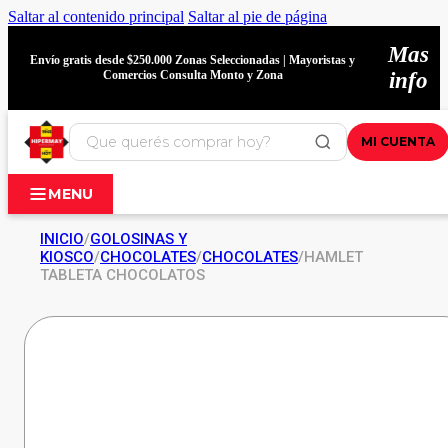
Saltar al contenido principal
Saltar al pie de página
Mas
Envío gratis desde $250.000 Zonas Seleccionadas | Mayoristas y
Comercios Consulta Monto y Zona
info
MI CUENTA
MENU
INICIO
/
GOLOSINAS Y
KIOSCO
/
CHOCOLATES
/
CHOCOLATES
/
HAMLET
TABLETA CHOCOLATOS