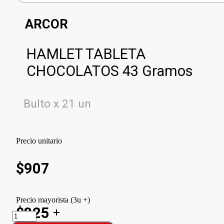
ARCOR
HAMLET TABLETA
CHOCOLATOS 43 Gramos
Bulto x 21 un
Precio unitario
$
907
Precio mayorista (3u +)
$825
HAMLET
TABLETA