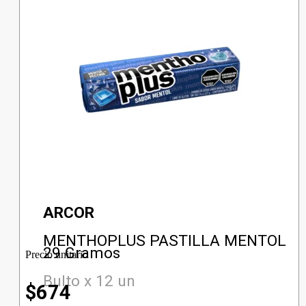
ARCOR
MENTHOPLUS PASTILLA MENTOL
29 Gramos
Precio unitario
Bulto x 12 un
$
674