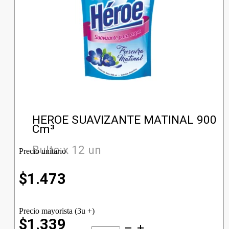
HEROE SUAVIZANTE MATINAL 900
Cm³
Bulto x 12 un
Precio unitario
$
1.473
Precio mayorista (3u +)
$1.339
HEROE