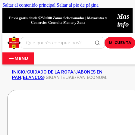
Saltar al contenido principal
Saltar al pie de página
Mas
Envío gratis desde $250.000 Zonas Seleccionadas | Mayoristas y
Comercios Consulta Monto y Zona
info
MI CUENTA
MENU
INICIO
/
CUIDADO DE LA ROPA
/
JABONES EN
PAN
/
BLANCOS
/
GIGANTE JAB/PAN ECONOM.