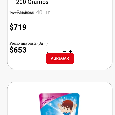
200 Gramos
Bulto x 40 un
Precio unitario
$
719
Precio mayorista (3u +)
$653
ARGENTINO
JABON
AGREGAR
PAN
BLANCO
cantidad