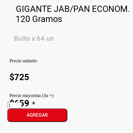
GIGANTE JAB/PAN ECONOM.
120 Gramos
Bulto x 64 un
Precio unitario
$
725
Precio mayorista (3u +)
$659
GIGANTE
JAB/PAN
ECONOM.
AGREGAR
cantidad