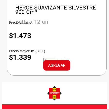
HEROE SUAVIZANTE SILVESTRE
900 Cm³
Bulto x 12 un
Precio unitario
$
1.473
Precio mayorista (3u +)
$1.339
HEROE
SUAVIZANTE
AGREGAR
SILVESTRE
cantidad