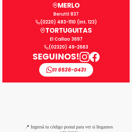
MERLO
Berutti 837
(0220) 483-1110 (Int. 123)
TORTUGUITAS
El Callao 3697
(02320) 49-2663
SEGUINOS!
11 6536-0431
📍 Ingresá tu código postal para ver si llegamos