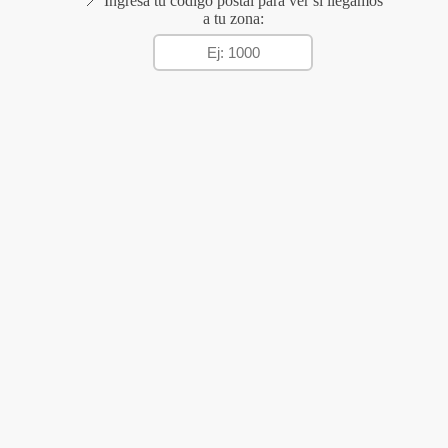
📍 Ingresá tu código postal para ver si llegamos
a tu zona: