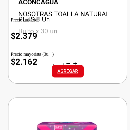
ACONCAGUA
NOSOTRAS TOALLA NATURAL
PLUS 8 Un
Precio unitario
Bulto x 30 un
$
2.379
Precio mayorista (3u +)
$2.162
NOSOTRAS
TOALLA
AGREGAR
NATURAL
PLUS
cantidad