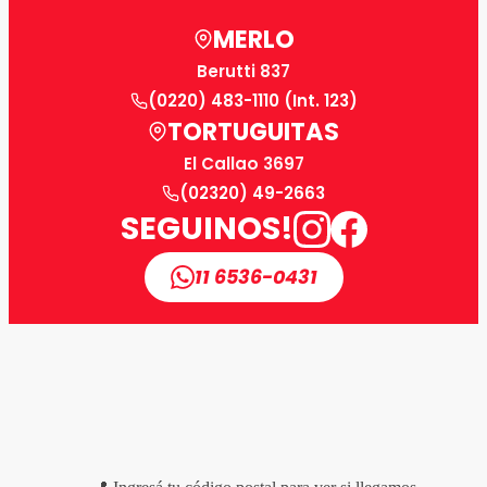
MERLO
Berutti 837
(0220) 483-1110 (Int. 123)
TORTUGUITAS
El Callao 3697
(02320) 49-2663
SEGUINOS!
11 6536-0431