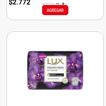
$2.772
NOSOTRAS
TOALLA
AGREGAR
NATURAL
BUENAS
NOC
cantidad