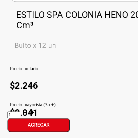
ESTILO SPA COLONIA HENO 2
Cm³
Bulto x 12 un
Precio unitario
$
2.246
Precio mayorista (3u +)
$2.041
ESTILO
SPA
COLONIA
AGREGAR
HENO
cantidad