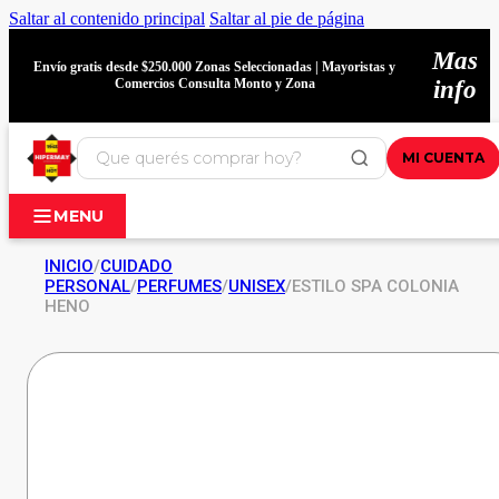
Saltar al contenido principal
Saltar al pie de página
Mas
Envío gratis desde $250.000 Zonas Seleccionadas | Mayoristas y
Comercios Consulta Monto y Zona
info
MI CUENTA
MENU
INICIO
/
CUIDADO
PERSONAL
/
PERFUMES
/
UNISEX
/
ESTILO SPA COLONIA
HENO