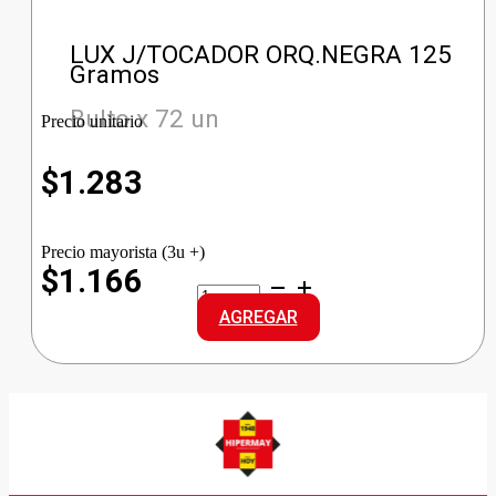
LUX J/TOCADOR ORQ.NEGRA 125
Gramos
Bulto x 72 un
Precio unitario
$
1.283
Precio mayorista (3u +)
$1.166
LUX
J/TOCADOR
AGREGAR
ORQ.NEGRA
cantidad