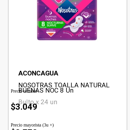
ACONCAGUA
NOSOTRAS TOALLA NATURAL
BUENAS NOC 8 Un
Precio unitario
Bulto x 24 un
$
3.049
Precio mayorista (3u +)