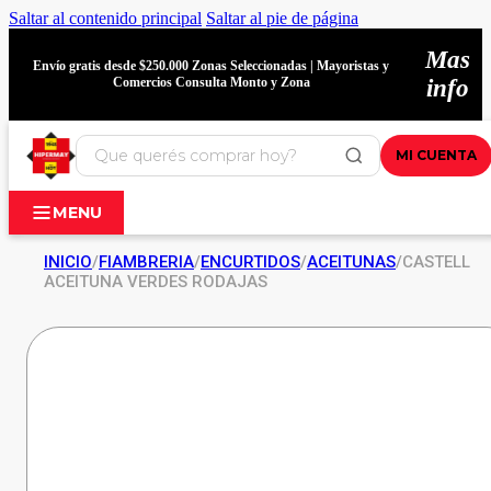
Saltar al contenido principal
Saltar al pie de página
Mas
Envío gratis desde $250.000 Zonas Seleccionadas | Mayoristas y
Comercios Consulta Monto y Zona
info
MI CUENTA
MENU
INICIO
/
FIAMBRERIA
/
ENCURTIDOS
/
ACEITUNAS
/
CASTELL
ACEITUNA VERDES RODAJAS