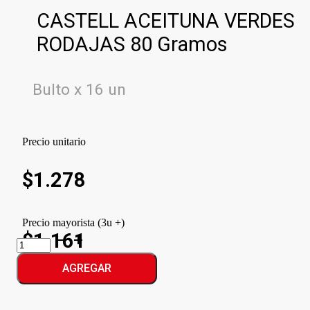
CASTELL ACEITUNA VERDES
RODAJAS 80 Gramos
Bulto x 16 un
Precio unitario
$
1.278
Precio mayorista (3u +)
$1.161
CASTELL
ACEITUNA
VERDES
AGREGAR
RODAJAS
cantidad