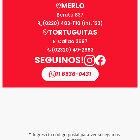
MERLO
Berutti 837
(0220) 483-1110 (Int. 123)
TORTUGUITAS
El Callao 3697
(02320) 49-2663
SEGUINOS!
11 6536-0431
📍 Ingresá tu código postal para ver si llegamos