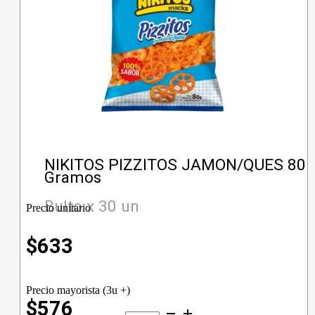
NIKITOS PIZZITOS JAMON/QUES 80
Gramos
Bulto x 30 un
Precio unitario
$
633
Precio mayorista (3u +)
$576
NIKITOS