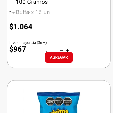
100 Gramos
Bulto x 16 un
Precio unitario
$
1.064
Precio mayorista (3u +)
$967
CASTELL
ACEITUNA
AGREGAR
DOY
VERDES
cantidad