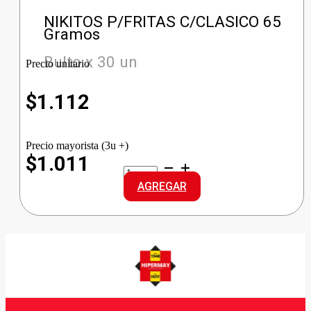
NIKITOS P/FRITAS C/CLASICO 65
Gramos
Bulto x 30 un
Precio unitario
$
1.112
Precio mayorista (3u +)
$1.011
NIKITOS
P/FRITAS
AGREGAR
C/CLASICO
cantidad