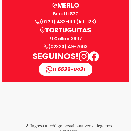
MERLO
Berutti 837
(0220) 483-1110 (Int. 123)
TORTUGUITAS
El Callao 3697
(02320) 49-2663
SEGUINOS!
11 6536-0431
📍 Ingresá tu código postal para ver si llegamos