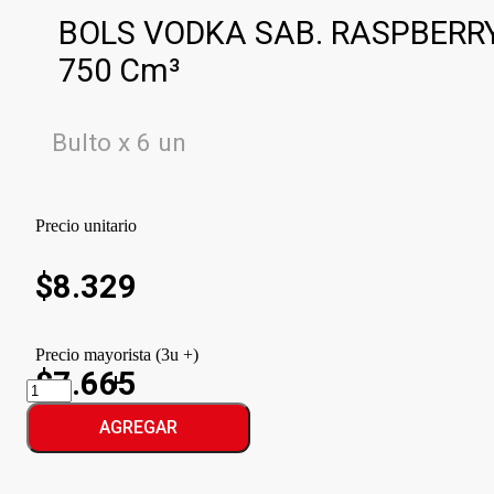
BOLS VODKA SAB. RASPBERR
750 Cm³
Bulto x 6 un
Precio unitario
$
8.329
Precio mayorista (3u +)
$7.665
BOLS
VODKA
SAB.
AGREGAR
RASPBERRY
cantidad