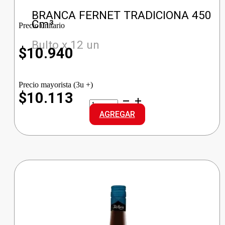
BRANCA FERNET TRADICIONA 450
Cm³
Precio unitario
Bulto x 12 un
$
10.940
Precio mayorista (3u +)
$10.113
BRANCA
FERNET
AGREGAR
TRADICIONA
cantidad