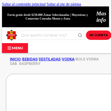
Saltar al contenido principal
Saltar al pie de página
Mas
Envío gratis desde $250.000 Zonas Seleccionadas | Mayoristas y
Comercios Consulta Monto y Zona
info
MI CUENTA
MENU
INICIO
/
BEBIDAS
/
DESTILADAS
/
VODKA
/
BOLS VODKA
SAB. RASPBERRY