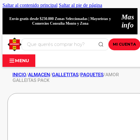
Saltar al contenido principal
Saltar al pie de página
Mas
Envío gratis desde $250.000 Zonas Seleccionadas | Mayoristas y
Comercios Consulta Monto y Zona
info
MI CUENTA
MENU
INICIO
/
ALMACEN
/
GALLETITAS
/
PAQUETES
/
AMOR
GALLEITAS PACK