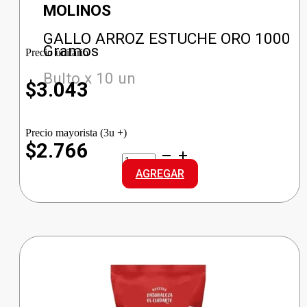
MOLINOS
GALLO ARROZ ESTUCHE ORO 1000
Gramos
Precio unitario
Bulto x 10 un
$
3.043
Precio mayorista (3u +)
$2.766
GALLO
ARROZ
AGREGAR
ESTUCHE
ORO
cantidad