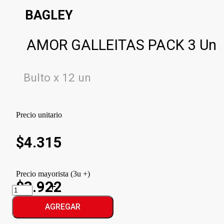
BAGLEY
AMOR GALLEITAS PACK 3 Un
Bulto x 12 un
Precio unitario
$
4.315
Precio mayorista (3u +)
$3.922
AMOR
GALLEITAS
PACK
AGREGAR
cantidad