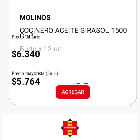
MOLINOS
COCINERO ACEITE GIRASOL 1500
Cm³
Precio unitario
Bulto x 12 un
$
6.340
Precio mayorista (3u +)
$5.764
COCINERO
ACEITE
AGREGAR
GIRASOL
cantidad