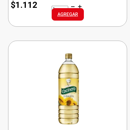
$1.112
ALA
ARROZ
AGREGAR
DOBLE
cantidad