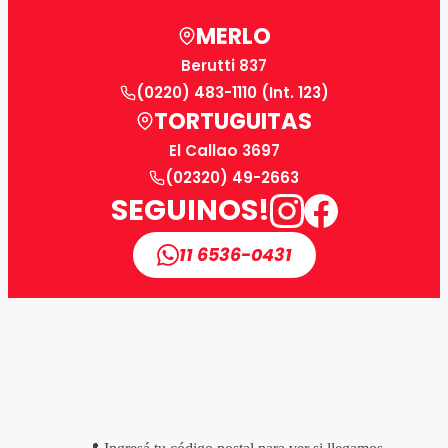
MERLO
Berutti 837
(0220) 483-1110 (Int. 123)
TORTUGUITAS
El Callao 3697
(02320) 49-2663
SEGUINOS!
11 6536-0431