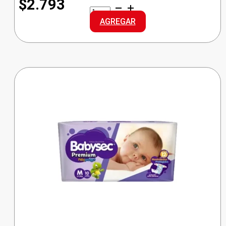
$2.793
BABYSEC
ULTRA
AGREGAR
REG.
GRANDE
cantidad