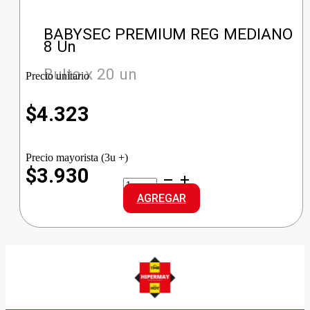
BABYSEC PREMIUM REG MEDIANO
8 Un
Bulto x 20 un
Precio unitario
$
4.323
Precio mayorista (3u +)
$3.930
BABYSEC
PREMIUM
AGREGAR
REG
MEDIANO
cantidad