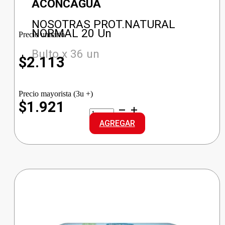
ACONCAGUA
NOSOTRAS PROT.NATURAL
NORMAL 20 Un
Precio unitario
Bulto x 36 un
$
2.113
Precio mayorista (3u +)
$1.921
NOSOTRAS
PROT.NATURAL
AGREGAR
NORMAL
cantidad