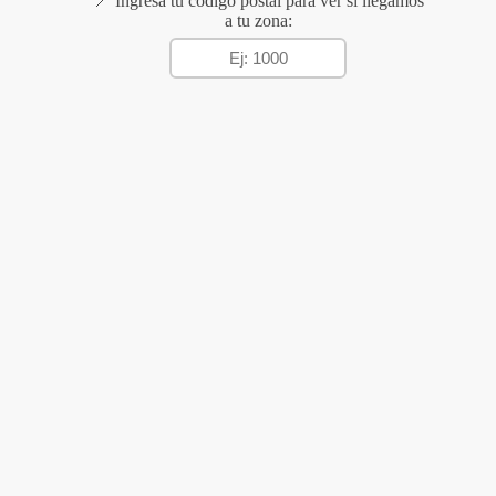
📍 Ingresá tu código postal para ver si llegamos
a tu zona: