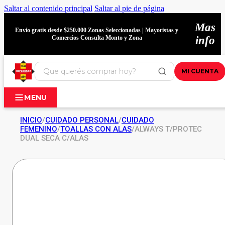
Saltar al contenido principal
Saltar al pie de página
Mas
Envío gratis desde $250.000 Zonas Seleccionadas | Mayoristas y
Comercios Consulta Monto y Zona
info
MI CUENTA
MENU
INICIO
/
CUIDADO PERSONAL
/
CUIDADO
FEMENINO
/
TOALLAS CON ALAS
/
ALWAYS T/PROTEC
DUAL SECA C/ALAS