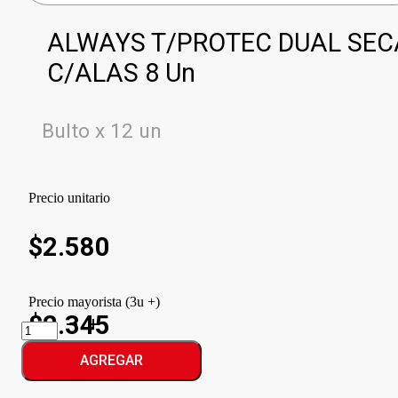
ALWAYS T/PROTEC DUAL SEC
C/ALAS 8 Un
Bulto x 12 un
Precio unitario
$
2.580
Precio mayorista (3u +)
$2.345
ALWAYS
T/PROTEC
DUAL
AGREGAR
SECA
C/ALAS